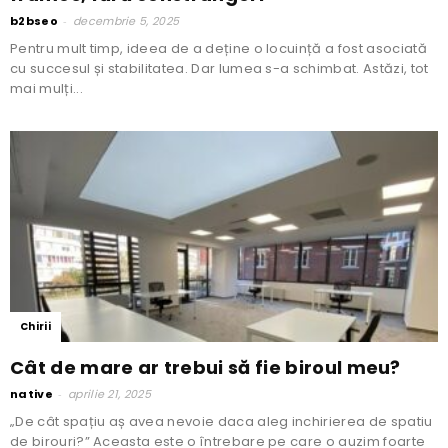
b2bseo
-
decembrie 5, 2025
Pentru mult timp, ideea de a deține o locuință a fost asociată
cu succesul și stabilitatea. Dar lumea s-a schimbat. Astăzi, tot
mai mulți...
Chirii
Cât de mare ar trebui să fie biroul meu?
native
-
aprilie 21, 2025
„De cât spațiu aș avea nevoie daca aleg inchirierea de spatiu
de birouri?” Aceasta este o întrebare pe care o auzim foarte