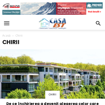
Acasă
Chirii
CHIRII
CHIRII
De ce închirierea a devenit alegerea celor care