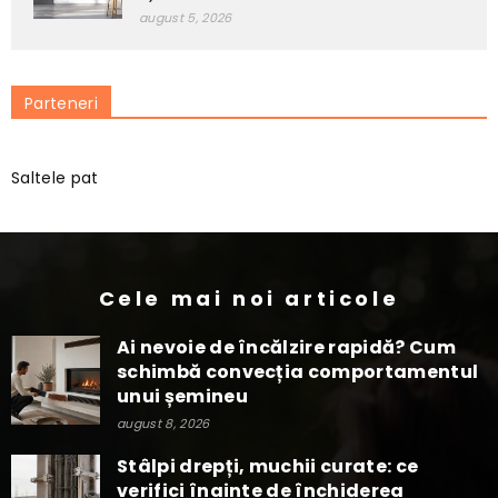
august 5, 2026
Parteneri
Saltele pat
Cele mai noi articole
Ai nevoie de încălzire rapidă? Cum
schimbă convecția comportamentul
unui șemineu
august 8, 2026
Stâlpi drepți, muchii curate: ce
verifici înainte de închiderea