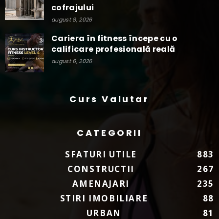
cofrajului
august 8, 2026
Cariera în fitness începe cu o
calificare profesională reală
august 6, 2026
Curs Valutar
CATEGORII
SFATURI UTILE
883
CONSTRUCTII
267
AMENAJARI
235
STIRI IMOBILIARE
88
URBAN
81