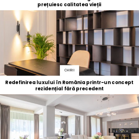
prețuiesc calitatea vieții
CHIRII
Redefinirea luxului în România printr-un concept
rezidențial fără precedent