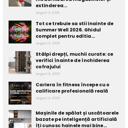
extinderea...
august 3, 2026
Tot ce trebuie sa stii inainte de
Summer Well 2026. Ghidul
complet pentru editia...
august 5, 2026
Stâlpi drepți, muchii curate: ce
verifici înainte de închiderea
cofrajului
august 8, 2026
Cariera în fitness începe cu o
calificare profesională reală
august 6, 2026
Mașinile de spălat și uscătoarele
bazate pe inteligență artificială
îți cunosc hainele mai bine...