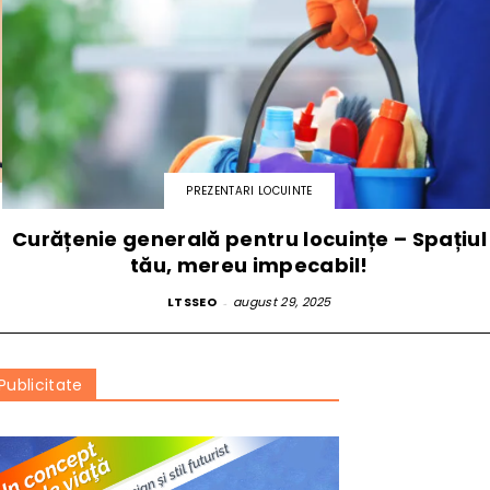
PREZENTARI LOCUINTE
Curățenie generală pentru locuințe – Spațiul
tău, mereu impecabil!
LTSSEO
-
august 29, 2025
Publicitate