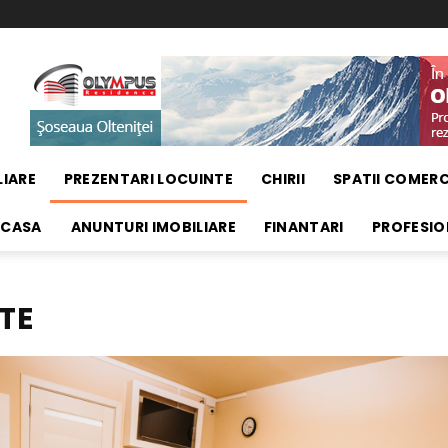
LIARE
PREZENTARI LOCUINTE
CHIRII
SPATII COMERC
 CASA
ANUNTURI IMOBILIARE
FINANTARI
PROFESIO
TE