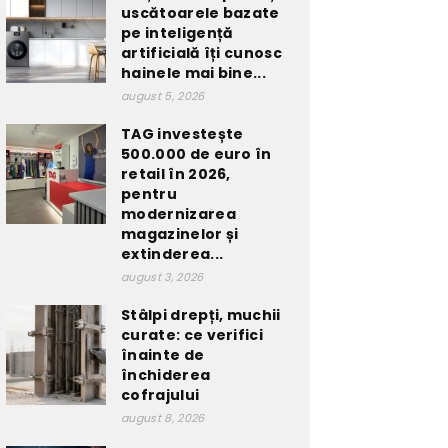
uscătoarele bazate
pe inteligență
artificială îți cunosc
hainele mai bine...
august 5, 2026
TAG investește
500.000 de euro în
retail în 2026,
pentru
modernizarea
magazinelor și
extinderea...
august 3, 2026
Stâlpi drepți, muchii
curate: ce verifici
înainte de
închiderea
cofrajului
august 8, 2026