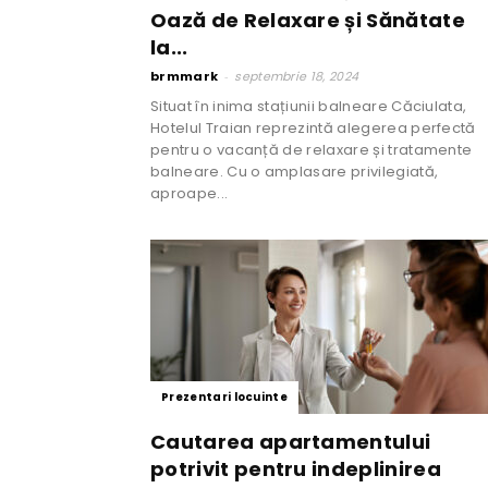
Oază de Relaxare și Sănătate
la...
brmmark
-
septembrie 18, 2024
Situat în inima stațiunii balneare Căciulata,
Hotelul Traian reprezintă alegerea perfectă
pentru o vacanță de relaxare și tratamente
balneare. Cu o amplasare privilegiată,
aproape...
Prezentari locuinte
Cautarea apartamentului
potrivit pentru indeplinirea