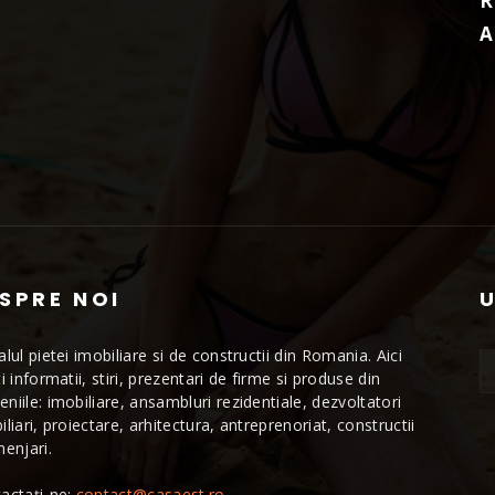
R
A
SPRE NOI
alul pietei imobiliare si de constructii din Romania. Aici
ti informatii, stiri, prezentari de firme si produse din
niile: imobiliare, ansambluri rezidentiale, dezvoltatori
iliari, proiectare, arhitectura, antreprenoriat, constructii
menjari.
actați-ne:
contact@casaest.ro