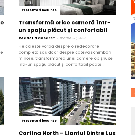
Prezentari locuinte
de
Transformă orice cameră într-
un spațiu plăcut și confortabil
Redactia CasaEST
-
martie 28, 2025
i
Fie că este vorba despre o redecorare
 e
completă sau doar despre câteva schimbări
minore, transformarea unei camere obișnuite
într-un spațiu plăcut și confortabil poate...
Prezentari locuinte
Cortina North – Liantul Dintre Lux