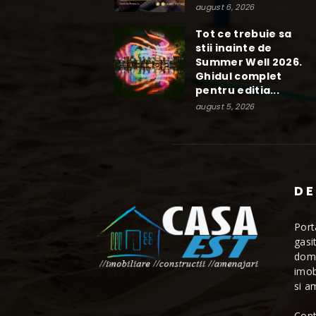
august 6, 2026
Tot ce trebuie sa
stii inainte de
Summer Well 2026.
Ghidul complet
pentru editia...
august 5, 2026
DE
Port
gasi
dome
imob
si a
Cont