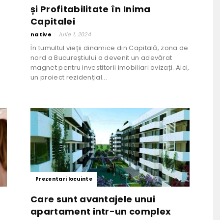
și Profitabilitate în Inima
Capitalei
native
-
iulie 1, 2024
În tumultul vieții dinamice din Capitală, zona de
nord a Bucureștiului a devenit un adevărat
magnet pentru investitorii imobiliari avizați. Aici,
un proiect rezidențial...
Prezentari locuinte
Care sunt avantajele unui
apartament intr-un complex