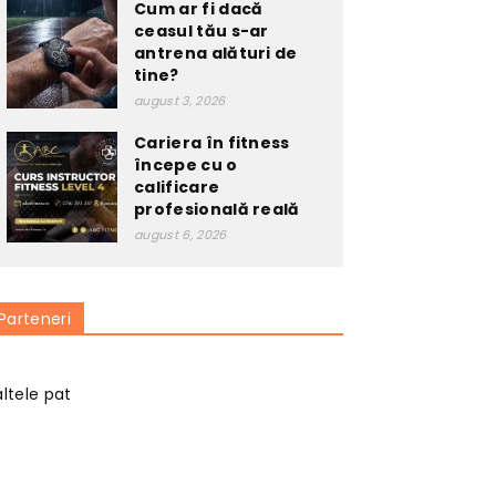
Cum ar fi dacă
ceasul tău s-ar
antrena alături de
tine?
august 3, 2026
Cariera în fitness
începe cu o
calificare
profesională reală
august 6, 2026
Parteneri
altele pat