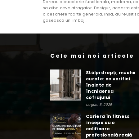
Doreau o bucatarie functionala, moderna, ca
sa aiba ceva atragator. Desigur, aceasta est
o descriere foarte generala, insa, au reusit s
gaseasca un limbaj...
Cele mai noi articole
Stâlpi drepți, muchii
curate: ce verifici
înainte de
închiderea
cofrajului
august 8, 2026
Cariera în fitness
începe cu o
calificare
profesională reală