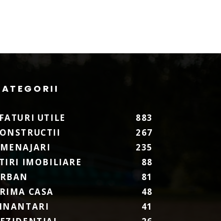
CATEGORII
FATURI UTILE
883
ONSTRUCTII
267
MENAJARI
235
TIRI IMOBILIARE
88
URBAN
81
RIMA CASA
48
INANTARI
41