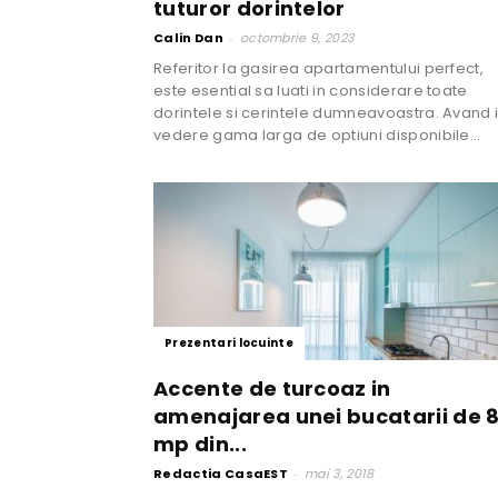
tuturor dorintelor
Calin Dan
-
octombrie 9, 2023
Referitor la gasirea apartamentului perfect,
este esential sa luati in considerare toate
dorintele si cerintele dumneavoastra. Avand 
vedere gama larga de optiuni disponibile...
Prezentari locuinte
Accente de turcoaz in
amenajarea unei bucatarii de 
mp din...
Redactia CasaEST
-
mai 3, 2018