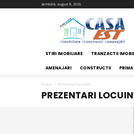
sâmbătă, august 8, 2026
Casa
EST
STIRI IMOBILIARE
TRANZACTII IMOBI
AMENAJARI
CONSTRUCTII
PRIMA
Acasă
Prezentari locuinte
PREZENTARI LOCUIN