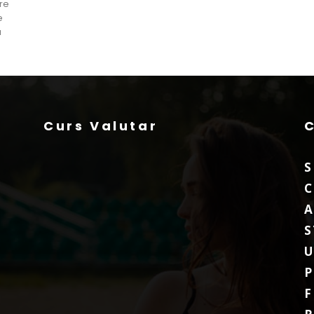
re
e
a
Curs Valutar
S
C
A
S
P
F