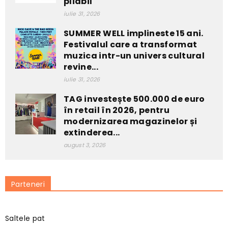
pliabil
iulie 31, 2026
SUMMER WELL implineste 15 ani.
Festivalul care a transformat
muzica intr-un univers cultural
revine...
iulie 31, 2026
TAG investește 500.000 de euro
în retail în 2026, pentru
modernizarea magazinelor și
extinderea...
august 3, 2026
Parteneri
Saltele pat