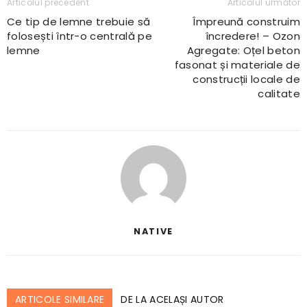
Articolul precedent
Articolul următor
Ce tip de lemne trebuie să
Împreună construim
folosești într-o centrală pe
încredere! – Ozon
lemne
Agregate: Oțel beton
fasonat și materiale de
construcții locale de
calitate
NATIVE
ARTICOLE SIMILARE
DE LA ACELAȘI AUTOR