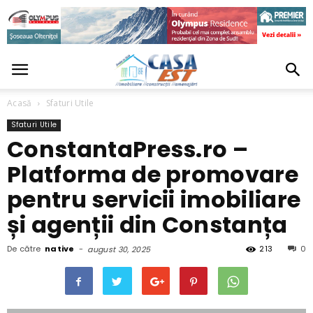
Acasă
Sfaturi Utile
Sfaturi Utile
ConstantaPress.ro –
Platforma de promovare
pentru servicii imobiliare
și agenții din Constanța
De către
native
-
213
0
august 30, 2025