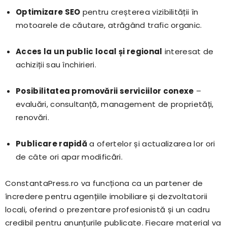
Optimizare SEO
pentru creșterea vizibilității în
motoarele de căutare, atrăgând trafic organic.
Acces la un public local și regional
interesat de
achiziții sau închirieri.
Posibilitatea promovării serviciilor conexe
–
evaluări, consultanță, management de proprietăți,
renovări.
Publicare rapidă
a ofertelor și actualizarea lor ori
de câte ori apar modificări.
ConstantaPress.ro va funcționa ca un partener de
încredere pentru agențiile imobiliare și dezvoltatorii
locali, oferind o prezentare profesionistă și un cadru
credibil pentru anunțurile publicate. Fiecare material va