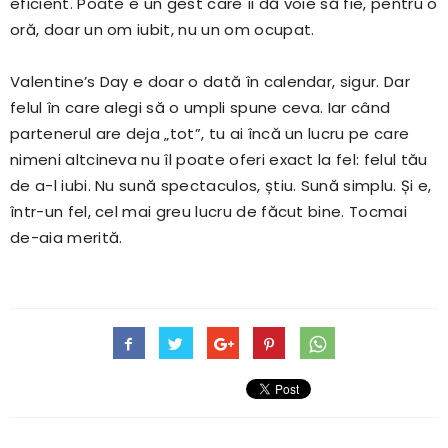
eficient. Poate e un gest care îi dă voie să fie, pentru o
oră, doar un om iubit, nu un om ocupat.
Valentine’s Day e doar o dată în calendar, sigur. Dar
felul în care alegi să o umpli spune ceva. Iar când
partenerul are deja „tot”, tu ai încă un lucru pe care
nimeni altcineva nu îl poate oferi exact la fel: felul tău
de a-l iubi. Nu sună spectaculos, știu. Sună simplu. Și e,
într-un fel, cel mai greu lucru de făcut bine. Tocmai
de-aia merită.