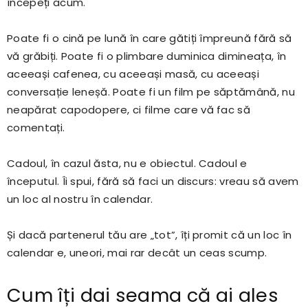
începeți acum.
Poate fi o cină pe lună în care gătiți împreună fără să
vă grăbiți. Poate fi o plimbare duminica dimineața, în
aceeași cafenea, cu aceeași masă, cu aceeași
conversație leneșă. Poate fi un film pe săptămână, nu
neapărat capodopere, ci filme care vă fac să
comentați.
Cadoul, în cazul ăsta, nu e obiectul. Cadoul e
începutul. Îi spui, fără să faci un discurs: vreau să avem
un loc al nostru în calendar.
Și dacă partenerul tău are „tot”, îți promit că un loc în
calendar e, uneori, mai rar decât un ceas scump.
Cum îți dai seama că ai ales