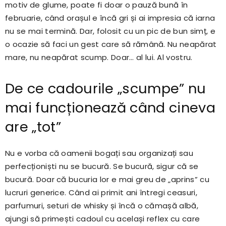
motiv de glume, poate fi doar o pauză bună în
februarie, când orașul e încă gri și ai impresia că iarna
nu se mai termină. Dar, folosit cu un pic de bun simț, e
o ocazie să faci un gest care să rămână. Nu neapărat
mare, nu neapărat scump. Doar… al lui. Al vostru.
De ce cadourile „scumpe” nu
mai funcționează când cineva
are „tot”
Nu e vorba că oamenii bogați sau organizați sau
perfecționiști nu se bucură. Se bucură, sigur că se
bucură. Doar că bucuria lor e mai greu de „aprins” cu
lucruri generice. Când ai primit ani întregi ceasuri,
parfumuri, seturi de whisky și încă o cămașă albă,
ajungi să primești cadoul cu același reflex cu care