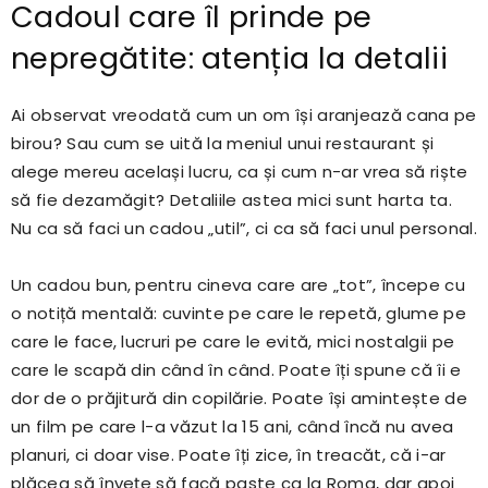
Cadoul care îl prinde pe
nepregătite: atenția la detalii
Ai observat vreodată cum un om își aranjează cana pe
birou? Sau cum se uită la meniul unui restaurant și
alege mereu același lucru, ca și cum n-ar vrea să riște
să fie dezamăgit? Detaliile astea mici sunt harta ta.
Nu ca să faci un cadou „util”, ci ca să faci unul personal.
Un cadou bun, pentru cineva care are „tot”, începe cu
o notiță mentală: cuvinte pe care le repetă, glume pe
care le face, lucruri pe care le evită, mici nostalgii pe
care le scapă din când în când. Poate îți spune că îi e
dor de o prăjitură din copilărie. Poate își amintește de
un film pe care l-a văzut la 15 ani, când încă nu avea
planuri, ci doar vise. Poate îți zice, în treacăt, că i-ar
plăcea să învețe să facă paste ca la Roma, dar apoi