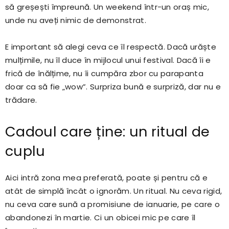
să greșești împreună. Un weekend într-un oraș mic,
unde nu aveți nimic de demonstrat.
E important să alegi ceva ce îl respectă. Dacă urăște
mulțimile, nu îl duce în mijlocul unui festival. Dacă îi e
frică de înălțime, nu îi cumpăra zbor cu parapanta
doar ca să fie „wow”. Surpriza bună e surpriză, dar nu e
trădare.
Cadoul care ține: un ritual de
cuplu
Aici intră zona mea preferată, poate și pentru că e
atât de simplă încât o ignorăm. Un ritual. Nu ceva rigid,
nu ceva care sună a promisiune de ianuarie, pe care o
abandonezi în martie. Ci un obicei mic pe care îl