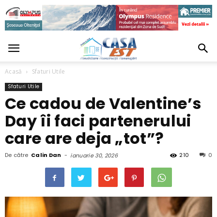
Acasă
Sfaturi Utile
Sfaturi Utile
Ce cadou de Valentine’s
Day îi faci partenerului
care are deja „tot”?
De către
Calin Dan
-
210
0
ianuarie 30, 2026