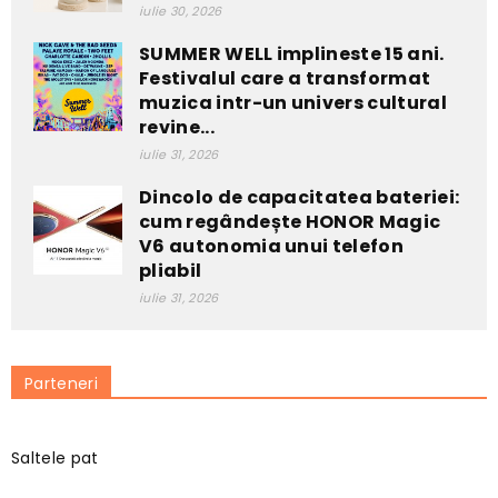
iulie 30, 2026
SUMMER WELL implineste 15 ani.
Festivalul care a transformat
muzica intr-un univers cultural
revine...
iulie 31, 2026
Dincolo de capacitatea bateriei:
cum regândește HONOR Magic
V6 autonomia unui telefon
pliabil
iulie 31, 2026
Parteneri
Saltele pat