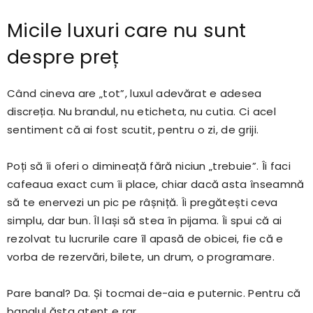
Micile luxuri care nu sunt
despre preț
Când cineva are „tot”, luxul adevărat e adesea
discreția. Nu brandul, nu eticheta, nu cutia. Ci acel
sentiment că ai fost scutit, pentru o zi, de griji.
Poți să îi oferi o dimineață fără niciun „trebuie”. Îi faci
cafeaua exact cum îi place, chiar dacă asta înseamnă
să te enervezi un pic pe râșniță. Îi pregătești ceva
simplu, dar bun. Îl lași să stea în pijama. Îi spui că ai
rezolvat tu lucrurile care îl apasă de obicei, fie că e
vorba de rezervări, bilete, un drum, o programare.
Pare banal? Da. Și tocmai de-aia e puternic. Pentru că
banalul ăsta atent e rar.