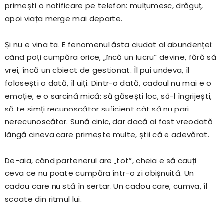
primești o notificare pe telefon: mulțumesc, drăguț,
apoi viața merge mai departe.
Și nu e vina ta. E fenomenul ăsta ciudat al abundenței:
când poți cumpăra orice, „încă un lucru” devine, fără să
vrei, încă un obiect de gestionat. Îl pui undeva, îl
folosești o dată, îl uiți. Dintr-o dată, cadoul nu mai e o
emoție, e o sarcină mică: să găsești loc, să-l îngrijești,
să te simți recunoscător suficient cât să nu pari
nerecunoscător. Sună cinic, dar dacă ai fost vreodată
lângă cineva care primește multe, știi că e adevărat.
De-aia, când partenerul are „tot”, cheia e să cauți
ceva ce nu poate cumpăra într-o zi obișnuită. Un
cadou care nu stă în sertar. Un cadou care, cumva, îl
scoate din ritmul lui.