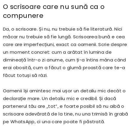
O scrisoare care nu sună ca o
compunere
Da, o scrisoare. Și nu, nu trebuie să fie literatură. Nici
măcar nu trebuie să fie lungă. Scrisoarea bună e cea
care are imperfecțiuni, exact ca oamenii. Scrie despre
un moment concret: cum a arătat în lumina de
dimineață într-o zi anume, cum ți-a întins mâna când
erai obosită, cum a făcut o glumă proastă care te-a
făcut totuși să râzi.
Oamenii își amintesc mai ușor un detaliu mic decât o
declarație mare. Un detaliu mic e credibil. Și dacă
partenerul tău are „tot”, e foarte posibil să nu aibă o
scrisoare adevărată de la tine, nu una trimisă în grabă
pe WhatsApp, ci una care poate fi păstrată.