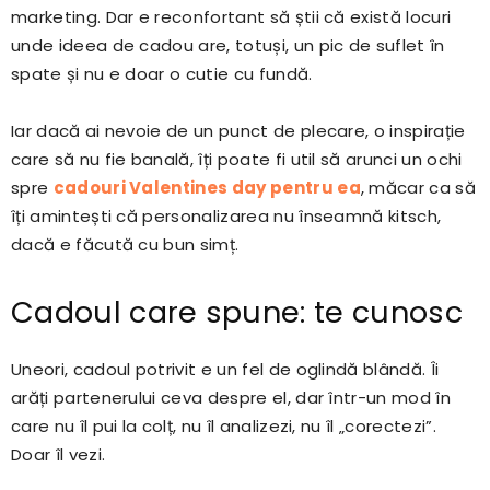
marketing. Dar e reconfortant să știi că există locuri
unde ideea de cadou are, totuși, un pic de suflet în
spate și nu e doar o cutie cu fundă.
Iar dacă ai nevoie de un punct de plecare, o inspirație
care să nu fie banală, îți poate fi util să arunci un ochi
spre
cadouri Valentines day pentru ea
, măcar ca să
îți amintești că personalizarea nu înseamnă kitsch,
dacă e făcută cu bun simț.
Cadoul care spune: te cunosc
Uneori, cadoul potrivit e un fel de oglindă blândă. Îi
arăți partenerului ceva despre el, dar într-un mod în
care nu îl pui la colț, nu îl analizezi, nu îl „corectezi”.
Doar îl vezi.