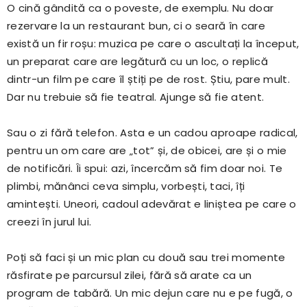
O cină gândită ca o poveste, de exemplu. Nu doar
rezervare la un restaurant bun, ci o seară în care
există un fir roșu: muzica pe care o ascultați la început,
un preparat care are legătură cu un loc, o replică
dintr-un film pe care îl știți pe de rost. Știu, pare mult.
Dar nu trebuie să fie teatral. Ajunge să fie atent.
Sau o zi fără telefon. Asta e un cadou aproape radical,
pentru un om care are „tot” și, de obicei, are și o mie
de notificări. Îi spui: azi, încercăm să fim doar noi. Te
plimbi, mănânci ceva simplu, vorbești, taci, îți
amintești. Uneori, cadoul adevărat e liniștea pe care o
creezi în jurul lui.
Poți să faci și un mic plan cu două sau trei momente
răsfirate pe parcursul zilei, fără să arate ca un
program de tabără. Un mic dejun care nu e pe fugă, o