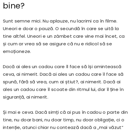
bine?
Sunt semne mici. Nu aplauze, nu lacrimi ca în filme.
Uneori e doar o pauză. O secundă în care se uită la
tine altfel. Uneori e un zâmbet care vine mai încet, ca
și cum ar vrea să se asigure că nu e ridicol să se
emoționeze.
Dacă ai ales un cadou care îl face să își amintească
ceva, ai nimerit. Dacă ai ales un cadou care îl face să
spună, fără să vrea, cum ai știut?, ai nimerit. Dacă ai
ales un cadou care îl scoate din ritmul lui, dar îl ține în
siguranță, ai nimerit.
Și mai e ceva. Dacă simți că ai pus în cadou o parte din
tine, nu doar bani, nu doar timp, nu doar obligație, ci o
intenție, atunci chiar nu contează dacă a „mai văzut”