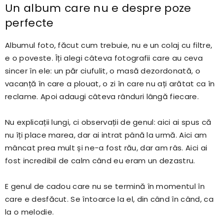
Un album care nu e despre poze
perfecte
Albumul foto, făcut cum trebuie, nu e un colaj cu filtre,
e o poveste. Îți alegi câteva fotografii care au ceva
sincer în ele: un păr ciufulit, o masă dezordonată, o
vacanță în care a plouat, o zi în care nu ați arătat ca în
reclame. Apoi adaugi câteva rânduri lângă fiecare.
Nu explicații lungi, ci observații de genul: aici ai spus că
nu îți place marea, dar ai intrat până la urmă. Aici am
mâncat prea mult și ne-a fost rău, dar am râs. Aici ai
fost incredibil de calm când eu eram un dezastru.
E genul de cadou care nu se termină în momentul în
care e desfăcut. Se întoarce la el, din când în când, ca
la o melodie.