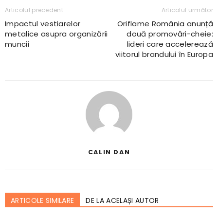
Articolul precedent
Articolul următor
Impactul vestiarelor
Oriflame România anunță
metalice asupra organizării
două promovări-cheie:
muncii
lideri care accelerează
viitorul brandului în Europa
CALIN DAN
ARTICOLE SIMILARE
DE LA ACELAȘI AUTOR