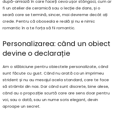
după-amiază în care faceți ceva ușor stângaci, cum ar
fi un atelier de ceramică sau o lecție de dans, și o
seară care se termină, sincer, mai devreme decât ați
crede. Pentru că oboseala e reală și nu e nimic
romantic în a te forța să fii romantic.
Personalizarea: când un obiect
devine o declarație
Am o slăbiciune pentru obiectele personalizate, când
sunt făcute cu gust. Când nu arată ca un imprimeu
strident și nu au mesajul acela standard, care te face
să strâmbi din nas. Dar când sunt discrete, bine alese,
când au o propoziție scurtă care are sens doar pentru
voi, sau o dată, sau un nume scris elegant, devin
aproape un secret.