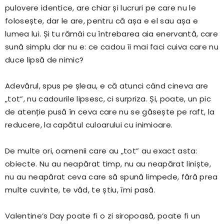
pulovere identice, are chiar și lucruri pe care nu le
folosește, dar le are, pentru că așa e el sau așa e
lumea lui. Și tu rămâi cu întrebarea aia enervantă, care
sună simplu dar nu e: ce cadou îi mai faci cuiva care nu
duce lipsă de nimic?
Adevărul, spus pe șleau, e că atunci când cineva are
„tot”, nu cadourile lipsesc, ci surpriza. Și, poate, un pic
de atenție pusă în ceva care nu se găsește pe raft, la
reducere, la capătul culoarului cu inimioare.
De multe ori, oamenii care au „tot” au exact asta:
obiecte. Nu au neapărat timp, nu au neapărat liniște,
nu au neapărat ceva care să spună limpede, fără prea
multe cuvinte, te văd, te știu, îmi pasă.
Valentine’s Day poate fi o zi siropoasă, poate fi un