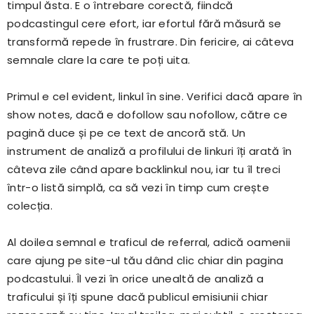
timpul ăsta. E o întrebare corectă, fiindcă
podcastingul cere efort, iar efortul fără măsură se
transformă repede în frustrare. Din fericire, ai câteva
semnale clare la care te poți uita.
Primul e cel evident, linkul în sine. Verifici dacă apare în
show notes, dacă e dofollow sau nofollow, către ce
pagină duce și pe ce text de ancoră stă. Un
instrument de analiză a profilului de linkuri îți arată în
câteva zile când apare backlinkul nou, iar tu îl treci
într-o listă simplă, ca să vezi în timp cum crește
colecția.
Al doilea semnal e traficul de referral, adică oamenii
care ajung pe site-ul tău dând clic chiar din pagina
podcastului. Îl vezi în orice unealtă de analiză a
traficului și îți spune dacă publicul emisiunii chiar