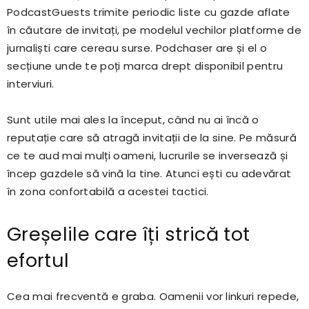
PodcastGuests trimite periodic liste cu gazde aflate
în căutare de invitați, pe modelul vechilor platforme de
jurnaliști care cereau surse. Podchaser are și el o
secțiune unde te poți marca drept disponibil pentru
interviuri.
Sunt utile mai ales la început, când nu ai încă o
reputație care să atragă invitații de la sine. Pe măsură
ce te aud mai mulți oameni, lucrurile se inversează și
încep gazdele să vină la tine. Atunci ești cu adevărat
în zona confortabilă a acestei tactici.
Greșelile care îți strică tot
efortul
Cea mai frecventă e graba. Oamenii vor linkuri repede,