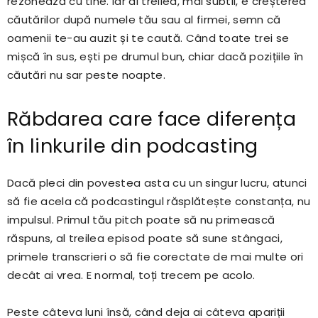
rezonează cu tine. Iar al treilea, mai subtil, e creșterea
căutărilor după numele tău sau al firmei, semn că
oamenii te-au auzit și te caută. Când toate trei se
mișcă în sus, ești pe drumul bun, chiar dacă pozițiile în
căutări nu sar peste noapte.
Răbdarea care face diferența
în linkurile din podcasting
Dacă pleci din povestea asta cu un singur lucru, atunci
să fie acela că podcastingul răsplătește constanța, nu
impulsul. Primul tău pitch poate să nu primească
răspuns, al treilea episod poate să sune stângaci,
primele transcrieri o să fie corectate de mai multe ori
decât ai vrea. E normal, toți trecem pe acolo.
Peste câteva luni însă, când deja ai câteva apariții