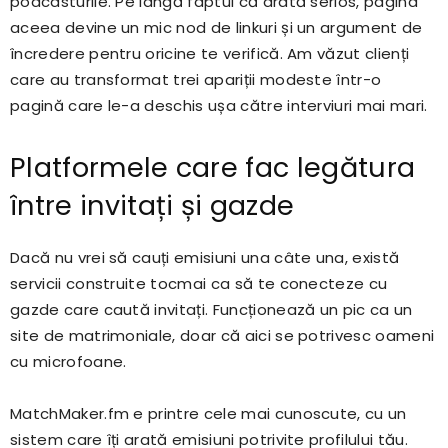
podcasturile. Pe lângă faptul că arată serios, pagina
aceea devine un mic nod de linkuri și un argument de
încredere pentru oricine te verifică. Am văzut clienți
care au transformat trei apariții modeste într-o
pagină care le-a deschis ușa către interviuri mai mari.
Platformele care fac legătura
între invitați și gazde
Dacă nu vrei să cauți emisiuni una câte una, există
servicii construite tocmai ca să te conecteze cu
gazde care caută invitați. Funcționează un pic ca un
site de matrimoniale, doar că aici se potrivesc oameni
cu microfoane.
MatchMaker.fm e printre cele mai cunoscute, cu un
sistem care îți arată emisiuni potrivite profilului tău.