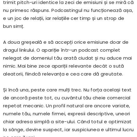
trimit pitch-uri identice la zeci de emisiuni și se miră că
nu primesc răspuns. Podcastingul nu funcționează așa,
e un joc de relații, iar relațiile cer timp și un strop de
bun simț.
A doua greșeală e să accepți orice emisiune doar de
dragul linkului. O apariție într-un podcast complet
nelegat de domeniul tău arată ciudat și nu aduce mai
nimic. Mai bine zece apariții relevante decât o sută
aleatorii, fiindcă relevanța e cea care dă greutate.
Și încă una, peste care mulți trec. Nu forța același text
de ancoră peste tot, cu cuvântul tău cheie comercial
repetat mecanic. Un profil natural are ancore variate,
numele tău, numele firmei, expresii descriptive, uneori
chiar adresa simplă a site-ului. Când totul e optimizat
la sânge, devine suspect, iar suspiciunea e ultimul lucru