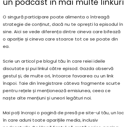
un podcast în mai multe linkuri
O singură participare poate alimenta o întreagă
strategie de conținut, dacă nu te oprești la episodul în
sine. Aici se vede diferența dintre cineva care bifează
o apariție și cineva care stoarce tot ce se poate din
ea.
Scrie un articol pe blogul tău în care reiei ideile
discutate și pui linkul către episod. Gazda observă
gestul și, de multe ori, întoarce favoarea cu un link
înapoi. Taie din înregistrare câteva fragmente scurte
pentru rețele și menționează emisiunea, ceea ce
naște alte mențiuni și uneori legături noi.
Mai poți încropi o pagină de presă pe site-ul tău, un loc
în care aduni toate aparițiile media, inclusiv