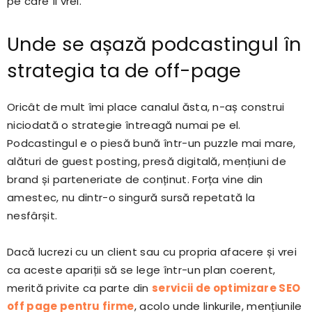
pe care îl vrei.
Unde se așază podcastingul în
strategia ta de off-page
Oricât de mult îmi place canalul ăsta, n-aș construi
niciodată o strategie întreagă numai pe el.
Podcastingul e o piesă bună într-un puzzle mai mare,
alături de guest posting, presă digitală, mențiuni de
brand și parteneriate de conținut. Forța vine din
amestec, nu dintr-o singură sursă repetată la
nesfârșit.
Dacă lucrezi cu un client sau cu propria afacere și vrei
ca aceste apariții să se lege într-un plan coerent,
merită privite ca parte din
servicii de optimizare SEO
off page pentru firme
, acolo unde linkurile, mențiunile