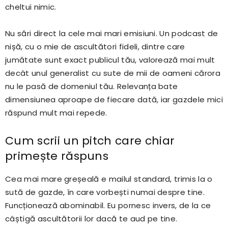
cheltui nimic.
Nu sări direct la cele mai mari emisiuni. Un podcast de
nișă, cu o mie de ascultători fideli, dintre care
jumătate sunt exact publicul tău, valorează mai mult
decât unul generalist cu sute de mii de oameni cărora
nu le pasă de domeniul tău. Relevanța bate
dimensiunea aproape de fiecare dată, iar gazdele mici
răspund mult mai repede.
Cum scrii un pitch care chiar
primește răspuns
Cea mai mare greșeală e mailul standard, trimis la o
sută de gazde, în care vorbești numai despre tine.
Funcționează abominabil. Eu pornesc invers, de la ce
câștigă ascultătorii lor dacă te aud pe tine.