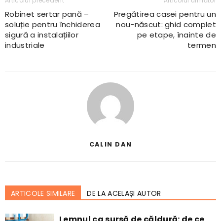
Articolul precedent
Articolul următor
Robinet sertar pană –
Pregătirea casei pentru un
soluție pentru închiderea
nou-născut: ghid complet
sigură a instalațiilor
pe etape, înainte de
industriale
termen
CALIN DAN
ARTICOLE SIMILARE
DE LA ACELAȘI AUTOR
Lemnul ca sursă de căldură: de ce