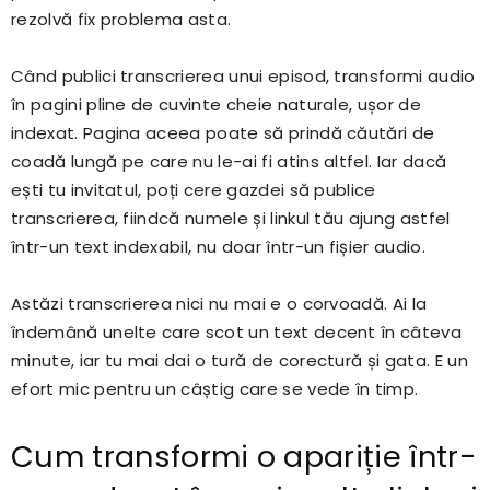
rezolvă fix problema asta.
Când publici transcrierea unui episod, transformi audio
în pagini pline de cuvinte cheie naturale, ușor de
indexat. Pagina aceea poate să prindă căutări de
coadă lungă pe care nu le-ai fi atins altfel. Iar dacă
ești tu invitatul, poți cere gazdei să publice
transcrierea, fiindcă numele și linkul tău ajung astfel
într-un text indexabil, nu doar într-un fișier audio.
Astăzi transcrierea nici nu mai e o corvoadă. Ai la
îndemână unelte care scot un text decent în câteva
minute, iar tu mai dai o tură de corectură și gata. E un
efort mic pentru un câștig care se vede în timp.
Cum transformi o apariție într-