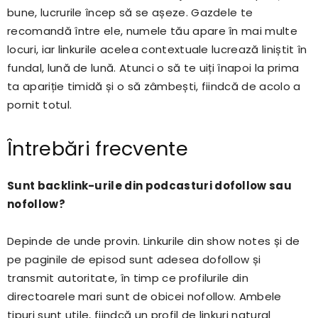
bune, lucrurile încep să se așeze. Gazdele te
recomandă între ele, numele tău apare în mai multe
locuri, iar linkurile acelea contextuale lucrează liniștit în
fundal, lună de lună. Atunci o să te uiți înapoi la prima
ta apariție timidă și o să zâmbești, fiindcă de acolo a
pornit totul.
Întrebări frecvente
Sunt backlink-urile din podcasturi dofollow sau
nofollow?
Depinde de unde provin. Linkurile din show notes și de
pe paginile de episod sunt adesea dofollow și
transmit autoritate, în timp ce profilurile din
directoarele mari sunt de obicei nofollow. Ambele
tipuri sunt utile, fiindcă un profil de linkuri natural