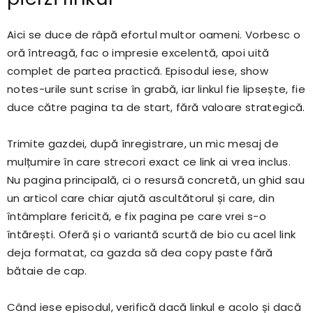
Aici se duce de râpă efortul multor oameni. Vorbesc o
oră întreagă, fac o impresie excelentă, apoi uită
complet de partea practică. Episodul iese, show
notes-urile sunt scrise în grabă, iar linkul fie lipsește, fie
duce către pagina ta de start, fără valoare strategică.
Trimite gazdei, după înregistrare, un mic mesaj de
mulțumire în care strecori exact ce link ai vrea inclus.
Nu pagina principală, ci o resursă concretă, un ghid sau
un articol care chiar ajută ascultătorul și care, din
întâmplare fericită, e fix pagina pe care vrei s-o
întărești. Oferă și o variantă scurtă de bio cu acel link
deja formatat, ca gazda să dea copy paste fără
bătaie de cap.
Când iese episodul, verifică dacă linkul e acolo și dacă