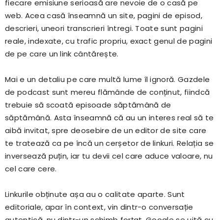
fiecare emisiune serioasă are nevoie de o casă pe
web. Acea casă înseamnă un site, pagini de episod,
descrieri, uneori transcrieri întregi. Toate sunt pagini
reale, indexate, cu trafic propriu, exact genul de pagini
de pe care un link cântărește.
Mai e un detaliu pe care multă lume îl ignoră. Gazdele
de podcast sunt mereu flămânde de conținut, fiindcă
trebuie să scoată episoade săptămână de
săptămână. Asta înseamnă că au un interes real să te
aibă invitat, spre deosebire de un editor de site care
te tratează ca pe încă un cerșetor de linkuri. Relația se
inversează puțin, iar tu devii cel care aduce valoare, nu
cel care cere.
Linkurile obținute așa au o calitate aparte. Sunt
editoriale, apar în context, vin dintr-o conversație
autentică, nu dintr-un schimb forțat. Google se uită cu