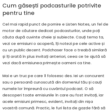
Cum găsești podcasturile potrivite
pentru tine
Cel mai rapid punct de pornire e Listen Notes, un fel de
motor de căutare dedicat podcasturilor, unde poți
căuta după cuvinte cheie și subiecte. Cauți tema ta,
vezi ce emisiuni o acoperă, îți notezi pe cele active și
cu un public decent. Podchaser face o treabă similară
și îți arată în plus invitați anteriori, ceea ce te ajută să
vezi dacă emisiunea primește oameni ca tine.
Mai e un truc pe care îl folosesc des. Iei un concurent
sau o persoană cunoscută din domeniul tău și cauți
numele lor împreună cu cuvântul podcast. O să
descoperi toate emisiunile în care au fost invitați, iar
acele emisiuni primesc, evident, invitați din nișa
voastră comună. Practic, le furi lista de gazde fără să