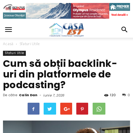
Acasă
Sfaturi Utile
Sfaturi Utile
Cum să obții backlink-
uri din platformele de
podcasting?
De către
Calin Dan
-
120
0
iunie 7, 2026