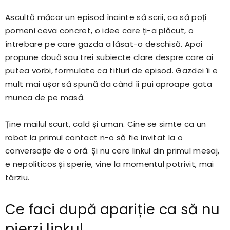
Ascultă măcar un episod înainte să scrii, ca să poți
pomeni ceva concret, o idee care ți-a plăcut, o
întrebare pe care gazda a lăsat-o deschisă. Apoi
propune două sau trei subiecte clare despre care ai
putea vorbi, formulate ca titluri de episod. Gazdei îi e
mult mai ușor să spună da când îi pui aproape gata
munca de pe masă.
Ține mailul scurt, cald și uman. Cine se simte ca un
robot la primul contact n-o să fie invitat la o
conversație de o oră. Și nu cere linkul din primul mesaj,
e nepoliticos și sperie, vine la momentul potrivit, mai
târziu.
Ce faci după apariție ca să nu
pierzi linkul