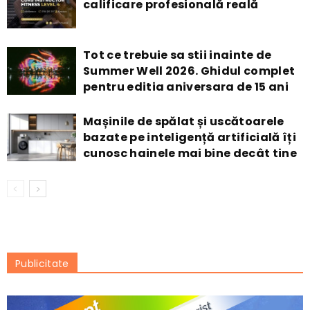
calificare profesională reală
Tot ce trebuie sa stii inainte de
Summer Well 2026. Ghidul complet
pentru editia aniversara de 15 ani
Mașinile de spălat și uscătoarele
bazate pe inteligență artificială îți
cunosc hainele mai bine decât tine
Publicitate