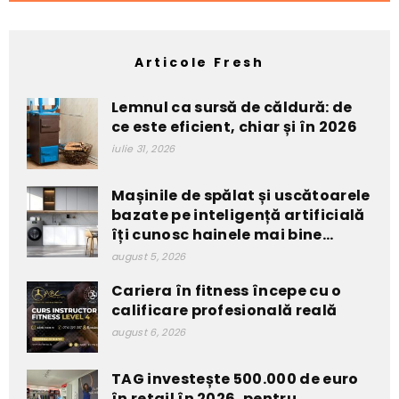
Articole Fresh
Lemnul ca sursă de căldură: de
ce este eficient, chiar și în 2026
iulie 31, 2026
Mașinile de spălat și uscătoarele
bazate pe inteligență artificială
îți cunosc hainele mai bine...
august 5, 2026
Cariera în fitness începe cu o
calificare profesională reală
august 6, 2026
TAG investește 500.000 de euro
în retail în 2026, pentru