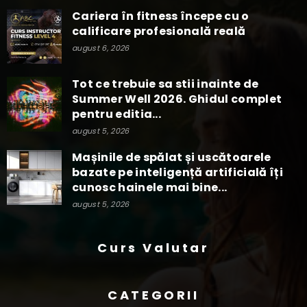
Cariera în fitness începe cu o
calificare profesională reală
august 6, 2026
Tot ce trebuie sa stii inainte de
Summer Well 2026. Ghidul complet
pentru editia...
august 5, 2026
Mașinile de spălat și uscătoarele
bazate pe inteligență artificială îți
cunosc hainele mai bine...
august 5, 2026
Curs Valutar
CATEGORII