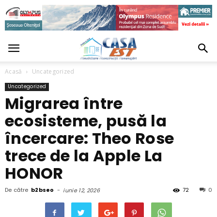
Acasă
Uncategorized
Uncategorized
Migrarea între
ecosisteme, pusă la
încercare: Theo Rose
trece de la Apple La
HONOR
De către
b2bseo
-
72
0
iunie 12, 2026