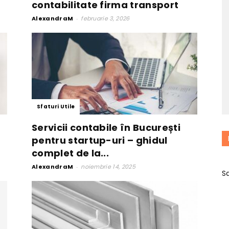
contabilitate firma transport
AlexandraM
-
februarie 3, 2026
Sfaturi Utile
Servicii contabile în București
pentru startup-uri – ghidul
complet de la...
AlexandraM
-
noiembrie 14, 2025
S