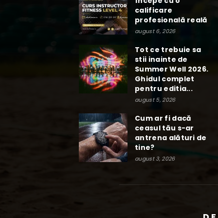
începe cu o
calificare
profesională reală
august 6, 2026
Tot ce trebuie sa
stii inainte de
Summer Well 2026.
Ghidul complet
pentru editia...
august 5, 2026
Cum ar fi dacă
ceasul tău s-ar
antrena alături de
tine?
august 3, 2026
DE