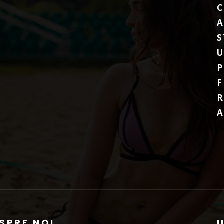
C
A
S
P
F
R
A
SPRE NOI