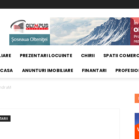
LIARE
PREZENTARI LOCUINTE
CHIRII
SPATII COMERC
 CASA
ANUNTURI IMOBILIARE
FINANTARI
PROFESIO
andraM
ARII