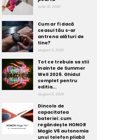
iulie 31, 2026
Cum ar fi dacă
ceasul tău s-ar
antrena alături de
tine?
august 3, 2026
Tot ce trebuie sa stii
inainte de Summer
Well 2026. Ghidul
complet pentru
editia...
august 5, 2026
Dincolo de
capacitatea
bateriei: cum
regândește HONOR
Magic V6 autonomia
unui telefon pliabil