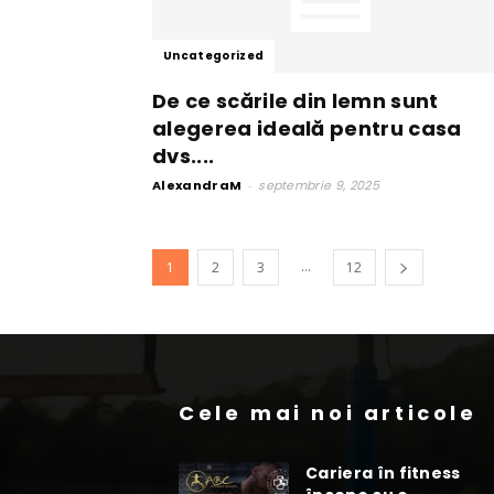
Uncategorized
De ce scările din lemn sunt
alegerea ideală pentru casa
dvs....
AlexandraM
-
septembrie 9, 2025
...
1
2
3
12
Cele mai noi articole
Cariera în fitness