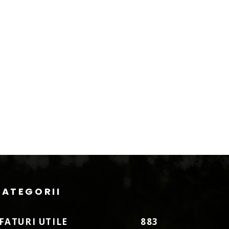
CATEGORII
FATURI UTILE
883