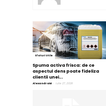
Sfaturi Utile
Spuma activa frisca: de ce
aspectul dens poate fideliza
clientii unei...
AlexandraM
-
iulie 27, 2026