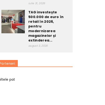
iulie 31, 2026
TAG investește
500.000 de euro în
retail în 2026,
pentru
modernizarea
magazinelor și
extinderea...
august 3, 2026
Parteneri
altele pat