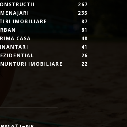
ONSTRUCTII
267
MENAJARI
235
TIRI IMOBILIARE
87
URBAN
81
RIMA CASA
48
INANTARI
41
EZIDENTIAL
26
NUNTURI IMOBILIARE
22
URMAȚI-NE