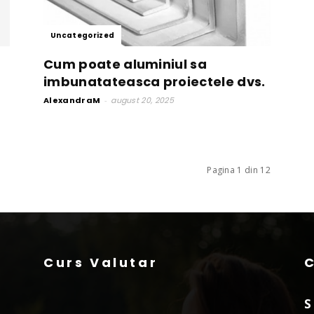
Uncategorized
Cum poate aluminiul sa
imbunatateasca proiectele dvs.
AlexandraM
-
august 20, 2025
Pagina 1 din 12
Curs Valutar
S