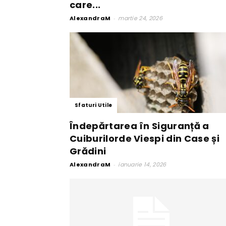
care...
AlexandraM
-
martie 24, 2026
Sfaturi Utile
Îndepărtarea în Siguranță a
Cuiburilorde Viespi din Case și
Grădini
AlexandraM
-
ianuarie 14, 2026