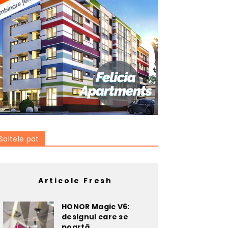
Saltele pat
Articole Fresh
HONOR Magic V6:
designul care se
poartă