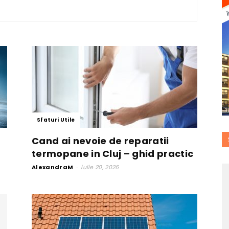
Sfaturi Utile
Cand ai nevoie de reparatii
termopane in Cluj – ghid practic
AlexandraM
-
iulie 20, 2026