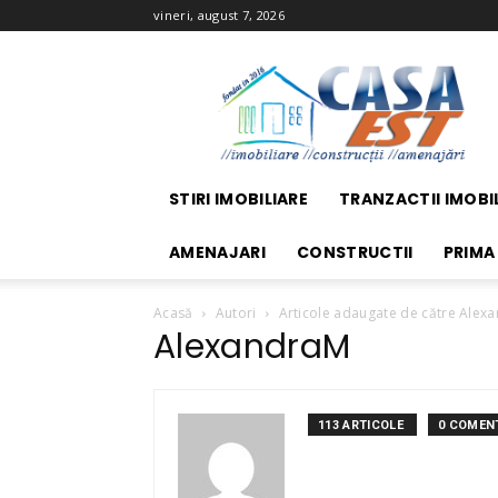
vineri, august 7, 2026
Casa
EST
STIRI IMOBILIARE
TRANZACTII IMOBI
AMENAJARI
CONSTRUCTII
PRIMA
Acasă
Autori
Articole adaugate de către Alex
AlexandraM
113 ARTICOLE
0 COMENT