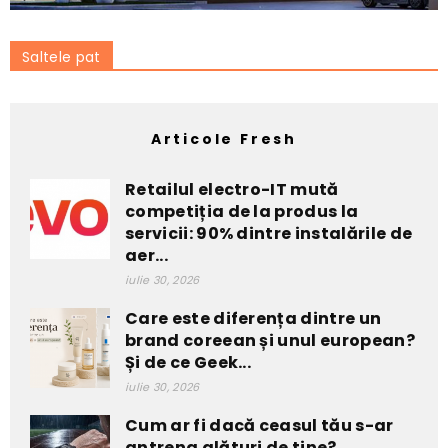
Saltele pat
Articole Fresh
Retailul electro-IT mută
competiția de la produs la
servicii: 90% dintre instalările de
aer...
iulie 30, 2026
Care este diferența dintre un
brand coreean și unul european?
Și de ce Geek...
iulie 30, 2026
Cum ar fi dacă ceasul tău s-ar
antrena alături de tine?