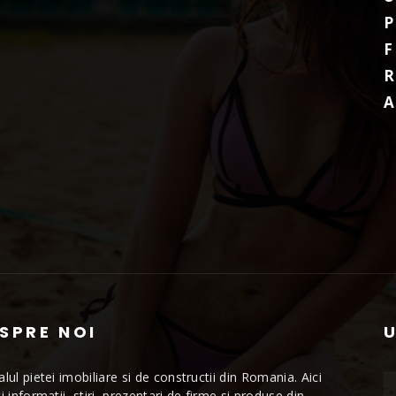
P
F
R
A
SPRE NOI
alul pietei imobiliare si de constructii din Romania. Aici
ti informatii, stiri, prezentari de firme si produse din