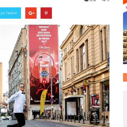
378
0
i pe Twitter