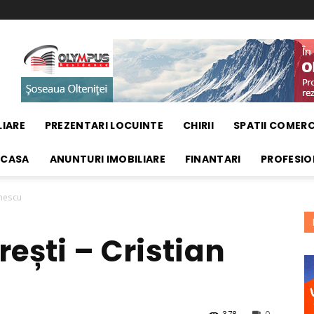
LIARE
PREZENTARI LOCUINTE
CHIRII
SPATII COMERC
 CASA
ANUNTURI IMOBILIARE
FINANTARI
PROFESIO
ănescu
ești – Cristian