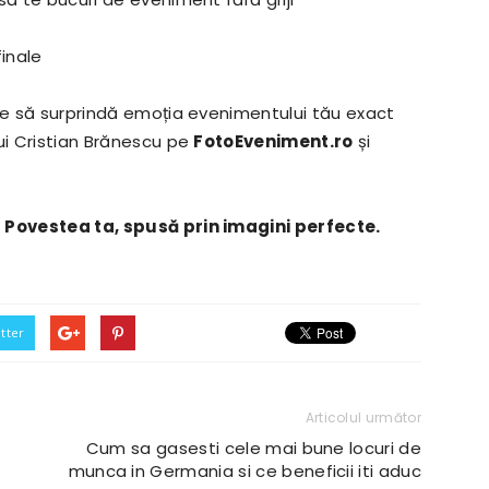
finale
are să surprindă emoția evenimentului tău exact
ui Cristian Brănescu pe
FotoEveniment.ro
și
 Povestea ta, spusă prin imagini perfecte.
tter
Articolul următor
Cum sa gasesti cele mai bune locuri de
munca in Germania si ce beneficii iti aduc