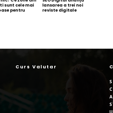
 mic? Ce zone din
SEO Digital anunță
ti sunt cele mai
lansarea a trei noi
oase pentru
reviste digitale
Curs Valutar
S
C
A
S