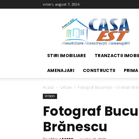
vineri, august 7, 2026
Casa
EST
STIRI IMOBILIARE
TRANZACTII IMOBI
AMENAJARI
CONSTRUCTII
PRIMA
Acasă
Urban
Fotograf București – Cristian Br
Urban
Fotograf Bucur
Brănescu