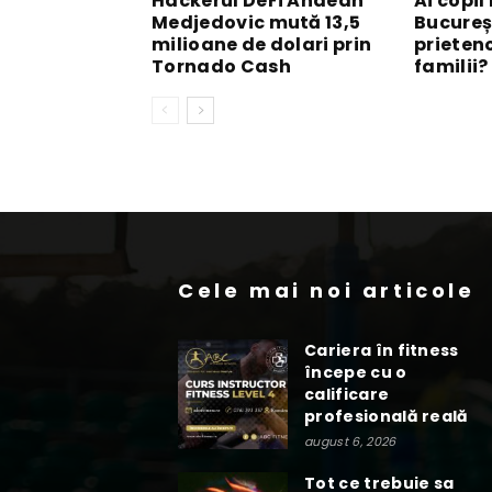
Hackerul DeFi Andean
Ai copil
Medjedovic mută 13,5
Bucureș
milioane de dolari prin
prieten
Tornado Cash
familii?
Cele mai noi articole
Cariera în fitness
începe cu o
calificare
profesională reală
august 6, 2026
Tot ce trebuie sa