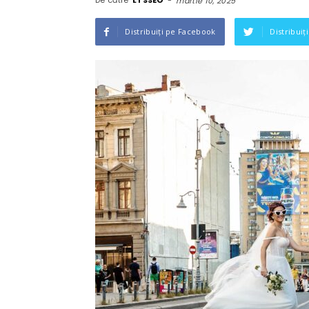
De către
LTSSEO
-
martie 10, 2025
Distribuiți pe Facebook
Distribuiț