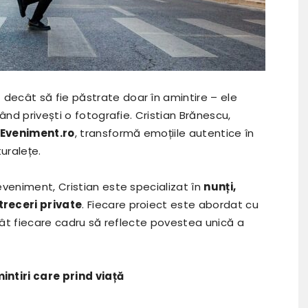
ecât să fie păstrate doar în amintire – ele
ând privești o fotografie. Cristian Brănescu,
Eveniment.ro
, transformă emoțiile autentice în
uralețe.
eveniment, Cristian este specializat în
nunți,
treceri private
. Fiecare proiect este abordat cu
ncât fiecare cadru să reflecte povestea unică a
intiri care prind viață