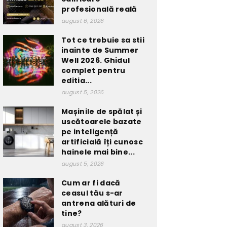
profesională reală
august 6, 2026
Tot ce trebuie sa stii
inainte de Summer
Well 2026. Ghidul
complet pentru
editia...
august 5, 2026
Mașinile de spălat și
uscătoarele bazate
pe inteligență
artificială îți cunosc
hainele mai bine...
august 5, 2026
Cum ar fi dacă
ceasul tău s-ar
antrena alături de
tine?
august 3, 2026