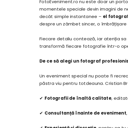
FotoEveniment.ro nu este doar un portofo
momentele speciale devin imagini de ne
decât simple instantanee –
el fotogra
despre un zâmbet sincer, o îmbrățișare 
Fiecare detaliu contează, iar atenția s
transformă fiecare fotografie într-o op
De ce să alegi un fotograf profesioni
Un eveniment special nu poate fi recrea
păstra viu pentru totdeauna. Cristian Br
✔
Fotografii de înaltă calitate
, edita
✔
Consultanță înainte de eveniment
✔
Experiență și discreție
, pentru ca tu