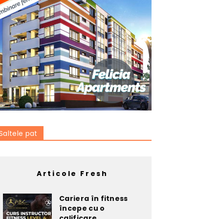
Saltele pat
Articole Fresh
Cariera în fitness
începe cu o
calificare