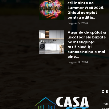
stii inainte de
Summer Well 2026.
Ghidul complet
pentru editia...
august 5, 2026
Mașinile de spălat și
uscătoarele bazate
pe inteligență
artificială îți
cunosc hainele mai
bine...
august 5, 2026
DE
Port
gasi