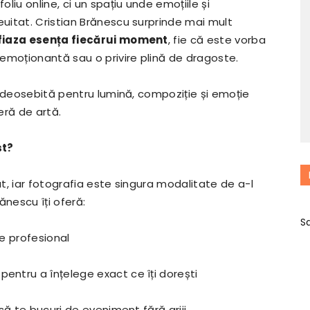
liu online, ci un spațiu unde emoțiile și
uitat. Cristian Brănescu surprinde mai mult
fiaza esența fiecărui moment
, fie că este vorba
emoționantă sau o privire plină de dragoste.
a deosebită pentru lumină, compoziție și emoție
eră de artă.
st?
t, iar fotografia este singura modalitate de a-l
ănescu îți oferă:
S
te profesional
, pentru a înțelege exact ce îți dorești
 să te bucuri de eveniment fără griji