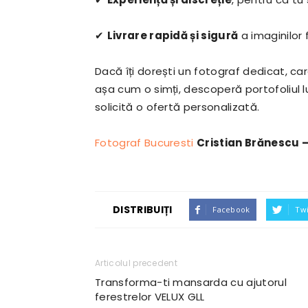
✔
Livrare rapidă și sigură
a imaginilor 
Dacă îți dorești un fotograf dedicat, c
așa cum o simți, descoperă portofoliul l
solicită o ofertă personalizată.
Fotograf Bucuresti
Cristian Brănescu –
DISTRIBUIȚI
Facebook
Twi
Articolul precedent
Transforma-ti mansarda cu ajutorul
ferestrelor VELUX GLL