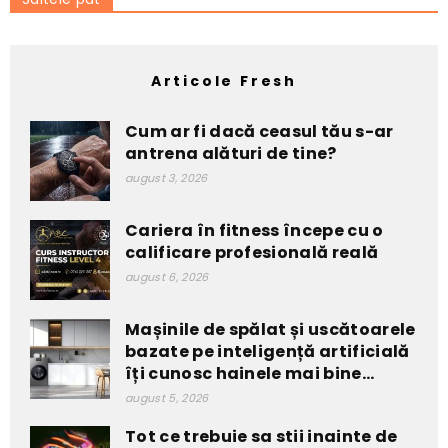
Articole Fresh
Cum ar fi dacă ceasul tău s-ar
antrena alături de tine?
august 3, 2026
Cariera în fitness începe cu o
calificare profesională reală
august 6, 2026
Mașinile de spălat și uscătoarele
bazate pe inteligență artificială
îți cunosc hainele mai bine...
august 5, 2026
Tot ce trebuie sa stii inainte de