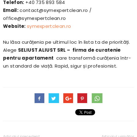
Telefon:
+40 735 893 584
Email:
contact@symexpertclean.ro /
office@symexpertclean.ro
Website:
symexpertclean.ro
Nu lăsa curățenia pe ultimul loc în lista ta de priorități.
Alege
SELIUST ALIUST SRL –
firma de curatenie
pentru apartament
care transformă curățenia într-
un standard de viață. Rapid, sigur și profesionist.
Articolul precedent
Articolul următor