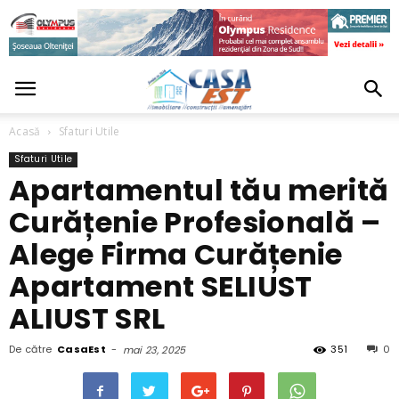
Acasă
Sfaturi Utile
Sfaturi Utile
Apartamentul tău merită
Curățenie Profesională –
Alege Firma Curățenie
Apartament SELIUST
ALIUST SRL
De către
CasaEst
-
351
0
mai 23, 2025