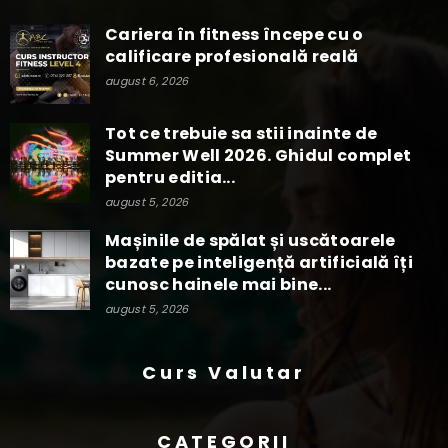
Cariera în fitness începe cu o
calificare profesională reală
august 6, 2026
Tot ce trebuie sa stii inainte de
Summer Well 2026. Ghidul complet
pentru editia...
august 5, 2026
Mașinile de spălat și uscătoarele
bazate pe inteligență artificială îți
cunosc hainele mai bine...
august 5, 2026
Curs Valutar
CATEGORII