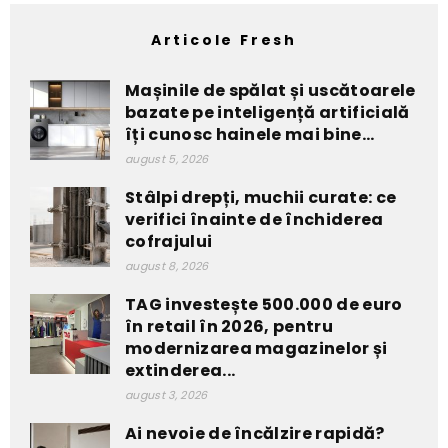
Articole Fresh
Mașinile de spălat și uscătoarele
bazate pe inteligență artificială
îți cunosc hainele mai bine...
august 5, 2026
Stâlpi drepți, muchii curate: ce
verifici înainte de închiderea
cofrajului
august 8, 2026
TAG investește 500.000 de euro
în retail în 2026, pentru
modernizarea magazinelor și
extinderea...
august 3, 2026
Ai nevoie de încălzire rapidă?