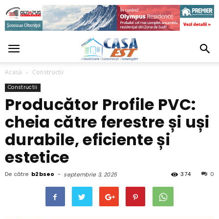
Acasă
Constructii
Constructii
Producător Profile PVC:
cheia către ferestre și uși
durabile, eficiente și
estetice
De către
b2bseo
-
374
0
septembrie 3, 2025