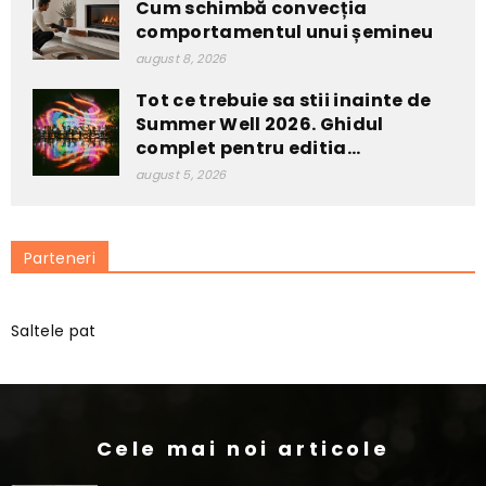
Cum schimbă convecția
comportamentul unui șemineu
august 8, 2026
Tot ce trebuie sa stii inainte de
Summer Well 2026. Ghidul
complet pentru editia...
august 5, 2026
Parteneri
Saltele pat
Cele mai noi articole