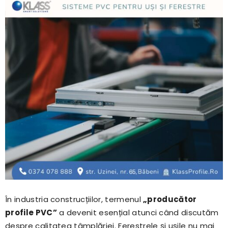
În industria construcțiilor, termenul
„producător
profile PVC”
a devenit esențial atunci când discutăm
despre calitatea tâmplăriei. Ferestrele și ușile nu mai