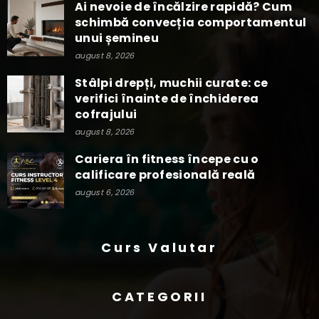
Ai nevoie de încălzire rapidă? Cum
schimbă convecția comportamentul
unui șemineu
august 8, 2026
Stâlpi drepți, muchii curate: ce
verifici înainte de închiderea
cofrajului
august 8, 2026
Cariera în fitness începe cu o
calificare profesională reală
august 6, 2026
Curs Valutar
CATEGORII