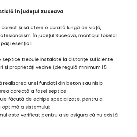
 sticlă în județul Suceava
corect și să ofere o durată lungă de viață,
rofesionalism. În județul Suceava, montajul foselor
pași esențiali:
 septice trebuie instalate la distanțe suficiente
ri și proprietăți vecine (de regulă minimum 15
ealizarea unei fundații din beton sau nisip
area corectă a fosei septice;
uie făcută de echipe specializate, pentru a
 optimă a sistemului;
ul este verificat pentru a se asigura că nu există