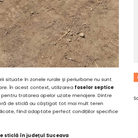
 situate în zonele rurale și periurbane nu sunt
re. În acest context, utilizarea
foselor septice
tă pentru tratarea apelor uzate menajere. Dintre
S
ibră de sticlă au câștigat tot mai mult teren
idicate, fiind adaptate perfect condițiilor specifice
de sticlă în județul Suceava