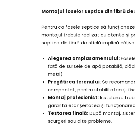
Montajul foselor septice din fibră de
Pentru ca fosele septice să funcționeze 
montajul trebuie realizat cu atenție și p
septice din fibră de sticlă implică câțiva 
Alegerea amplasamentului:
Fosele
față de sursele de apă potabilă, clădi
metri);
Pregătirea terenului:
Se recomandă r
compactat, pentru stabilitatea și fix
Montaj profesionist:
Instalarea treb
garanta etanșeitatea și funcționarea
Testarea finală:
După montaj, sistem
scurgeri sau alte probleme.