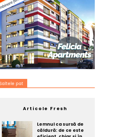
Saltele pat
Articole Fresh
Lemnul ca sursă de
căldură: de ce este
eficient, chiar și în