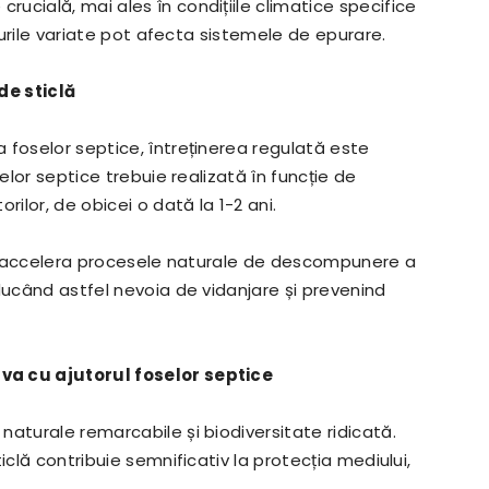
ucială, mai ales în condițiile climatice specifice
olurile variate pot afecta sistemele de epurare.
de sticlă
 foselor septice, întreținerea regulată este
selor septice trebuie realizată în funcție de
rilor, de obicei o dată la 1-2 ani.
ate accelera procesele naturale de descompunere a
ducând astfel nevoia de vidanjare și prevenind
va cu ajutorul foselor septice
aturale remarcabile și biodiversitate ridicată.
ticlă contribuie semnificativ la protecția mediului,