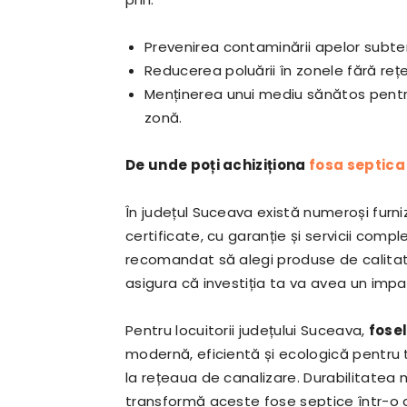
Prevenirea contaminării apelor subter
Reducerea poluării în zonele fără rețe
Menținerea unui mediu sănătos pentru 
zonă.
De unde poți achiziționa
fosa septic
În județul Suceava există numeroși furni
certificate, cu garanție și servicii compl
recomandat să alegi produse de calitate
asigura că investiția ta va avea un impac
Pentru locuitorii județului Suceava,
fose
modernă, eficientă și ecologică pentru
la rețeaua de canalizare. Durabilitatea m
transformă aceste fose septice într-o a