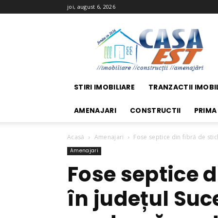
joi, august 6, 2026
Casa
EST
STIRI IMOBILIARE
TRANZACTII IMOBI
AMENAJARI
CONSTRUCTII
PRIMA
Acasă
Amenajari
Fose septice din fibră de stic
Amenajari
Fose septice d
în județul Suc