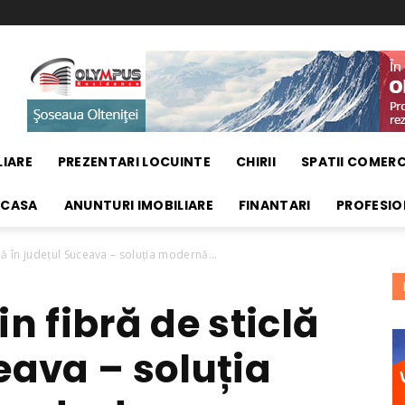
LIARE
PREZENTARI LOCUINTE
CHIRII
SPATII COMERC
 CASA
ANUNTURI IMOBILIARE
FINANTARI
PROFESIO
lă în județul Suceava – soluția modernă...
in fibră de sticlă
eava – soluția