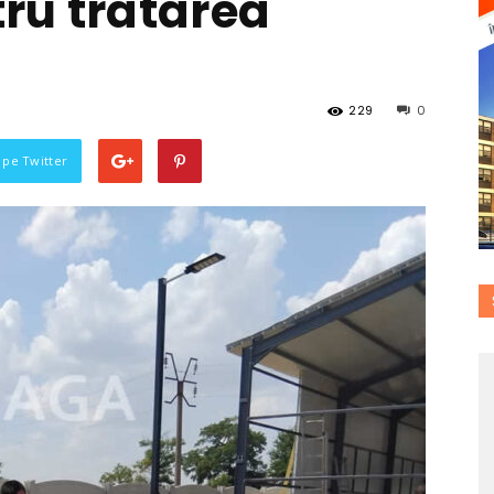
ru tratarea
229
0
i pe Twitter