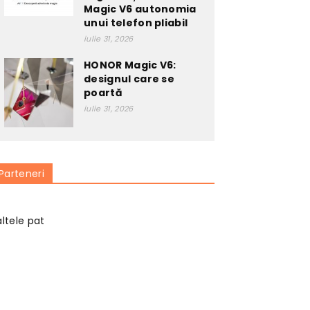
Magic V6 autonomia
unui telefon pliabil
iulie 31, 2026
HONOR Magic V6:
designul care se
poartă
iulie 31, 2026
Parteneri
altele pat