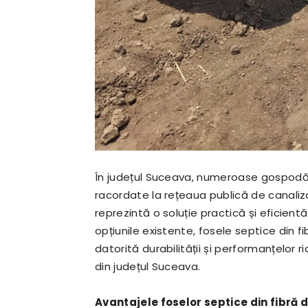
În județul Suceava, numeroase gospodării
racordate la rețeaua publică de canaliza
reprezintă o soluție practică și eficien
opțiunile existente, fosele septice din f
datorită durabilității și performanțelor r
din județul Suceava.
Avantajele foselor septice din fibră 