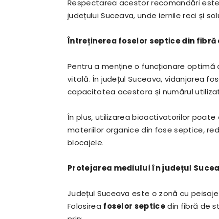
Respectarea acestor recomandări este cr
județului Suceava, unde iernile reci și s
Întreținerea foselor septice din fibră 
Pentru a menține o funcționare optimă a
vitală. În județul Suceava, vidanjarea fo
capacitatea acestora și numărul utilizato
În plus, utilizarea bioactivatorilor po
materiilor organice din fose septice, re
blocajele.
Protejarea mediului în județul Sucea
Județul Suceava este o zonă cu peisaje n
Folosirea
foselor septice
din fibră de s
prin: