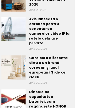
2026
iulie 31, 2026
Axis lanseaza o
carcasa pentru
conectarea
camerelor video IP la
retele celulare
private
iulie 30, 2026
Care este diferența
dintre un brand
coreean și unul
european? Și de ce
Geek...
iulie 30, 2026
Dincolo de
capacitatea
bateriei: cum
regândește HONOR