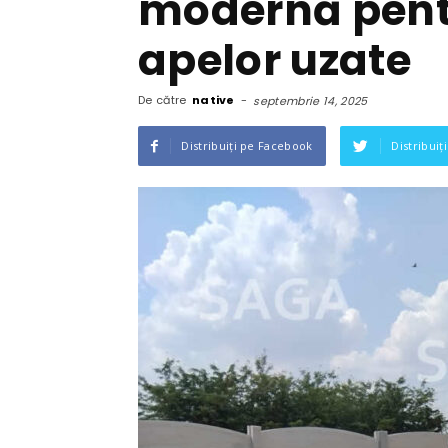
modernă pent
apelor uzate
De către
native
-
septembrie 14, 2025
Distribuiți pe Facebook
Distribuiț