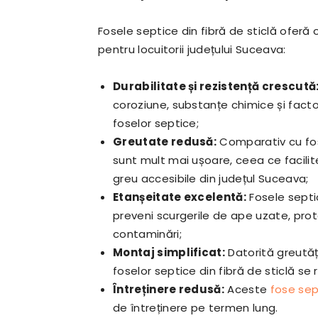
Fosele septice din fibră de sticlă oferă 
pentru locuitorii județului Suceava:
Durabilitate și rezistență crescută
coroziune, substanțe chimice și factor
foselor septice;
Greutate redusă:
Comparativ cu fose
sunt mult mai ușoare, ceea ce facilite
greu accesibile din județul Suceava;
Etanșeitate excelentă:
Fosele septic
preveni scurgerile de ape uzate, pro
contaminări;
Montaj simplificat:
Datorită greutății
foselor septice din fibră de sticlă se 
Întreținere redusă:
Aceste
fose sep
de întreținere pe termen lung.