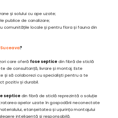
ane și solului cu ape uzate;
le publice de canalizare;
comunitățile locale și pentru flora și fauna din
a Suceava
?
zori care oferă
fose septice
din fibră de sticlă
ete de consultanță, livrare și montaj. Este
 și să colaborezi cu specialiști pentru a te
t pozitiv și durabil.
le septice
din fibră de sticlă reprezintă o soluție
 tratarea apelor uzate în gospodării neconectate
aterialului, etanșeitatea și ușurința montajului
legere inteligentă și responsabilă.