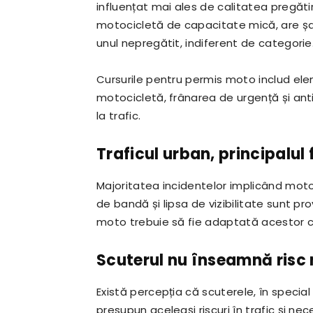
influențat mai ales de calitatea pregătirii
motocicletă de capacitate mică, are șan
unul nepregătit, indiferent de categorie
Cursurile pentru permis moto includ el
motocicletă, frânarea de urgență și ant
la trafic.
Traficul urban, principalul 
Majoritatea incidentelor implicând motoci
de bandă și lipsa de vizibilitate sunt pr
moto trebuie să fie adaptată acestor co
Scuterul nu înseamnă risc
Există percepția că scuterele, în special 
presupun aceleași riscuri în trafic și nece