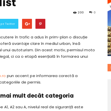
list
200
0
i pe Twitter
utere în trafic a adus în prim-plan o discuție
 oferă avantaje clare în mediul urban, însă
 unui autoturism. Din acest motiv, permisul moto
legal, ci ca o etapă esențială în formarea unui
.ro
pun accent pe informarea corectă a
 categoriile de permis.
 mai mult decât categoria
A1, A2 sau A, nivelul real de siguranță este