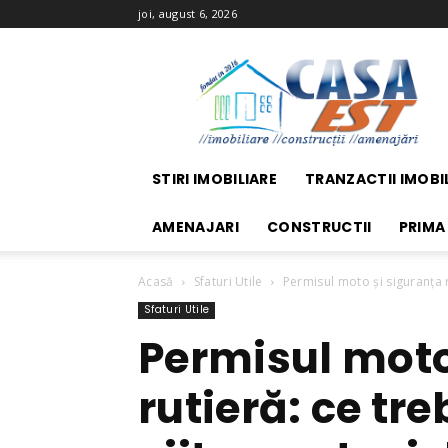
joi, august 6, 2026
Casa
EST
STIRI IMOBILIARE
TRANZACTII IMOBI
AMENAJARI
CONSTRUCTII
PRIMA
Acasă
Sfaturi Utile
Permisul moto și siguranța ru
Sfaturi Utile
Permisul moto
rutieră: ce tre