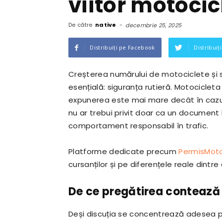
viitor motocic
De către
native
-
decembrie 25, 2025
Distribuiți pe Facebook
Distribuiț
Creșterea numărului de motociclete și sc
esențială: siguranța rutieră. Motocicleta
expunerea este mai mare decât în cazul
nu ar trebui privit doar ca un document 
comportament responsabil în trafic.
Platforme dedicate precum
PermisMoto
cursanților și pe diferențele reale dintre
De ce pregătirea contează
Deși discuția se concentrează adesea pe 