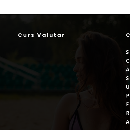
Curs Valutar
S
C
A
S
P
F
R
A