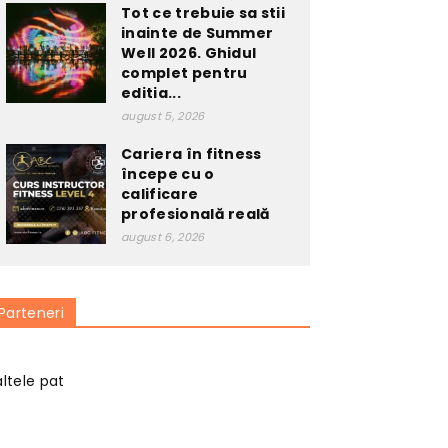
Tot ce trebuie sa stii
inainte de Summer
Well 2026. Ghidul
complet pentru
editia...
august 5, 2026
Cariera în fitness
începe cu o
calificare
profesională reală
august 6, 2026
Parteneri
altele pat