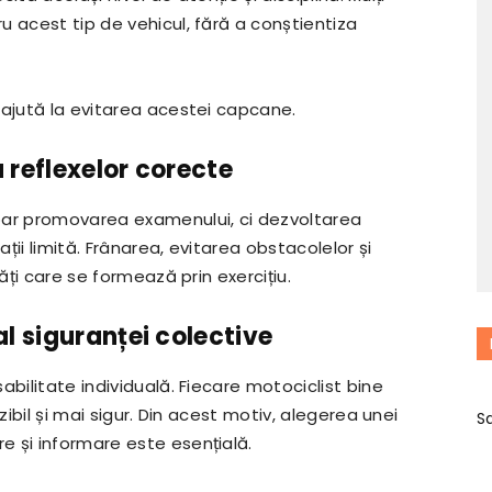
 acest tip de vehicul, fără a conștientiza
 ajută la evitarea acestei capcane.
a reflexelor corecte
oar promovarea examenului, ci dezvoltarea
ații limită. Frânarea, evitarea obstacolelor și
ăți care se formează prin exercițiu.
l siguranței colective
abilitate individuală. Fiecare motociclist bine
zibil și mai sigur. Din acest motiv, alegerea unei
S
 și informare este esențială.