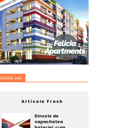
Saltele pat
Articole Fresh
Dincolo de
capacitatea
bateriei: cum