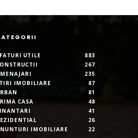
CATEGORII
FATURI UTILE
883
ONSTRUCTII
267
MENAJARI
235
TIRI IMOBILIARE
87
URBAN
81
RIMA CASA
48
INANTARI
41
EZIDENTIAL
26
NUNTURI IMOBILIARE
22