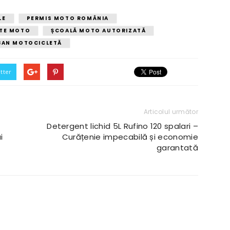
LE
PERMIS MOTO ROMÂNIA
NTE MOTO
ȘCOALĂ MOTO AUTORIZATĂ
BAN MOTOCICLETĂ
tter
Articolul următor
Detergent lichid 5L Rufino 120 spalari –
i
Curățenie impecabilă și economie
garantată