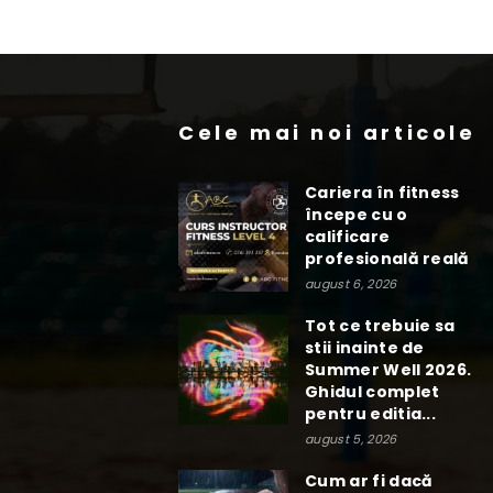
Cele mai noi articole
Cariera în fitness
începe cu o
calificare
profesională reală
august 6, 2026
Tot ce trebuie sa
stii inainte de
Summer Well 2026.
Ghidul complet
pentru editia...
august 5, 2026
Cum ar fi dacă