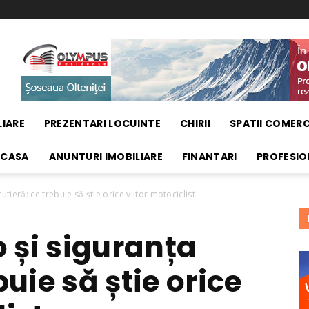
LIARE
PREZENTARI LOCUINTE
CHIRII
SPATII COMERC
 CASA
ANUNTURI IMOBILIARE
FINANTARI
PROFESIO
tieră: ce trebuie să știe orice viitor motociclist
 și siguranța
buie să știe orice