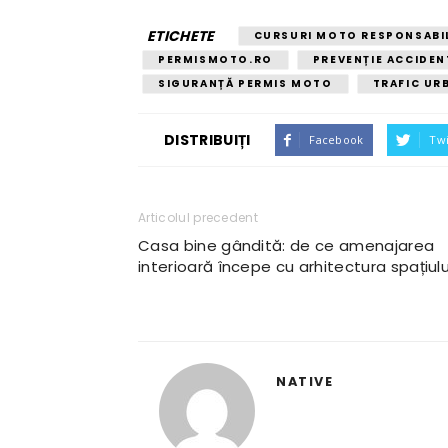
ETICHETE
CURSURI MOTO RESPONSABI
PERMISMOTO.RO
PREVENȚIE ACCIDE
SIGURANȚĂ PERMIS MOTO
TRAFIC UR
DISTRIBUIȚI
Facebook
Twi
Articolul precedent
Casa bine gândită: de ce amenajarea
interioară începe cu arhitectura spațiulu
NATIVE