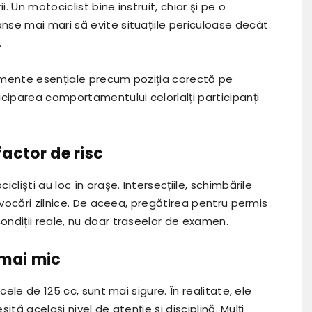
. Un motociclist bine instruit, chiar și pe o
se mai mari să evite situațiile periculoase decât
.
emente esențiale precum poziția corectă pe
iciparea comportamentului celorlalți participanți
factor de risc
cliști au loc în orașe. Intersecțiile, schimbările
ovocări zilnice. De aceea, pregătirea pentru permis
ndiții reale, nu doar traseelor de examen.
 mai mic
cele de 125 cc, sunt mai sigure. În realitate, ele
sită același nivel de atenție și disciplină. Mulți