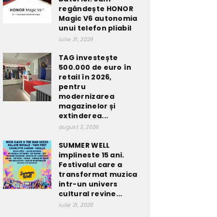
regândește HONOR
Magic V6 autonomia
unui telefon pliabil
iulie 31, 2026
TAG investește
500.000 de euro în
retail în 2026,
pentru
modernizarea
magazinelor și
extinderea...
august 3, 2026
SUMMER WELL
implineste 15 ani.
Festivalul care a
transformat muzica
intr-un univers
cultural revine...
iulie 31, 2026