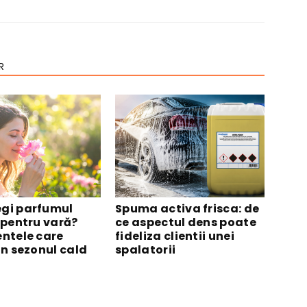
R
gi parfumul
Spuma activa frisca: de
 pentru vară?
ce aspectul dens poate
entele care
fideliza clientii unei
în sezonul cald
spalatorii