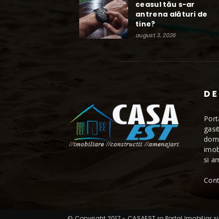
ceasul tău s-ar
antrena alături de
tine?
august 3, 2026
DE
Port
gasi
dome
imob
si a
Cont
© Copyright 2017 - CASAEST.ro Portal Imobiliar si