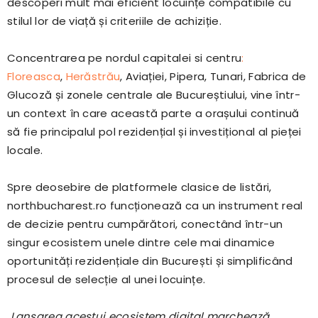
descoperi mult mai eficient locuințe compatibile cu
stilul lor de viață și criteriile de achiziție.
Concentrarea pe nordul capitalei si centru
:
Floreasca
,
Herăstrău
, Aviației, Pipera, Tunari, Fabrica de
Glucoză și zonele centrale ale Bucureștiului, vine într-
un context în care această parte a orașului continuă
să fie principalul pol rezidențial și investițional al pieței
locale.
Spre deosebire de platformele clasice de listări,
northbucharest.ro funcționează ca un instrument real
de decizie pentru cumpărători, conectând într-un
singur ecosistem unele dintre cele mai dinamice
oportunități rezidențiale din București și simplificând
procesul de selecție al unei locuințe.
„
Lansarea acestui ecosistem digital marchează