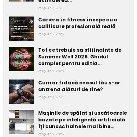
extinderea...
august 3, 2026
Cariera în fitness începe cu o
calificare profesională reală
august 6, 2026
Tot ce trebuie sa stii inainte de
Summer Well 2026. Ghidul
complet pentru editia...
august 5, 2026
Cum ar fi dacă ceasul tău s-ar
antrena alături de tine?
august 3, 2026
Mașinile de spălat și uscătoarele
bazate pe inteligență artificială
îți cunosc hainele mai bine...
august 5, 2026