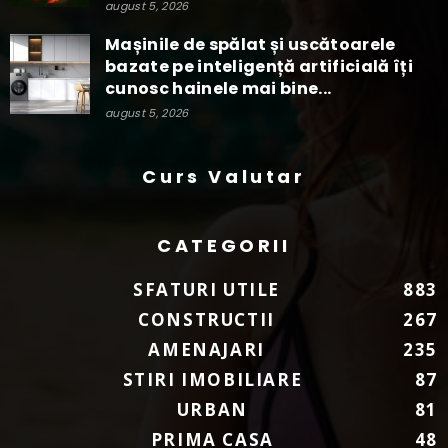
august 5, 2026
Mașinile de spălat și uscătoarele
bazate pe inteligență artificială îți
cunosc hainele mai bine...
august 5, 2026
Curs Valutar
CATEGORII
SFATURI UTILE
883
CONSTRUCTII
267
AMENAJARI
235
STIRI IMOBILIARE
87
URBAN
81
PRIMA CASA
48