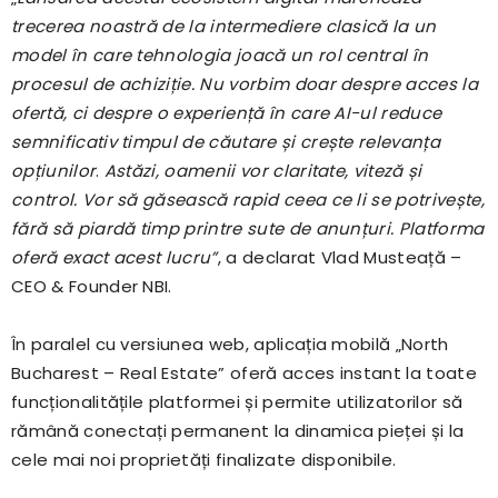
trecerea noastră de la intermediere clasică la un
model în care tehnologia joacă un rol central în
procesul de achiziție. Nu vorbim doar despre acces la
ofertă, ci despre o experiență în care AI-ul reduce
semnificativ timpul de căutare și crește relevanța
opțiunilor
.
Astăzi, oamenii vor claritate, viteză și
control. Vor să găsească rapid ceea ce li se potrivește,
fără să piardă timp printre sute de anunțuri. Platforma
oferă exact acest lucru”
, a declarat Vlad Musteață –
CEO & Founder NBI.
În paralel cu versiunea web, aplicația mobilă „North
Bucharest – Real Estate” oferă acces instant la toate
funcționalitățile platformei și permite utilizatorilor să
rămână conectați permanent la dinamica pieței și la
cele mai noi proprietăți finalizate disponibile.