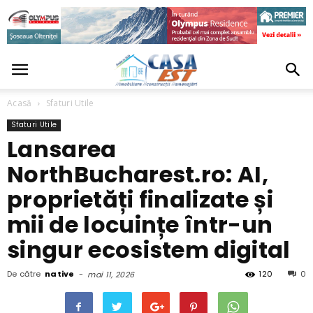
Acasă
Sfaturi Utile
Sfaturi Utile
Lansarea
NorthBucharest.ro: AI,
proprietăți finalizate și
mii de locuințe într-un
singur ecosistem digital
De către
native
-
120
0
mai 11, 2026