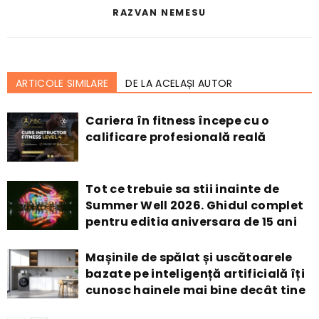
RAZVAN NEMESU
ARTICOLE SIMILARE
DE LA ACELAȘI AUTOR
Cariera în fitness începe cu o
calificare profesională reală
Tot ce trebuie sa stii inainte de
Summer Well 2026. Ghidul complet
pentru editia aniversara de 15 ani
Mașinile de spălat și uscătoarele
bazate pe inteligență artificială îți
cunosc hainele mai bine decât tine