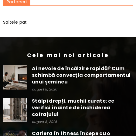
Parteneri
Saltele pat
Cele mai noi articole
Ai nevoie de încălzire rapidă? Cum
schimbă convecția comportamentul
unui șemineu
august 8, 2026
Stâlpi drepți, muchii curate: ce
verifici înainte de închiderea
cofrajului
august 8, 2026
Cariera în fitness începe cu o