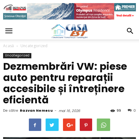
Acasă
Uncategorized
Uncategorized
Dezmembrări VW: piese
auto pentru reparații
accesibile și întreținere
eficientă
De către
Razvan Nemesu
-
99
0
mai 16, 2026