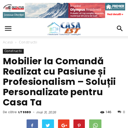
Acasă
Constructii
Constructii
Mobilier la Comandă
Realizat cu Pasiune și
Profesionalism – Soluții
Personalizate pentru
Casa Ta
De către
LTSSEO
-
146
0
mai 31, 2026