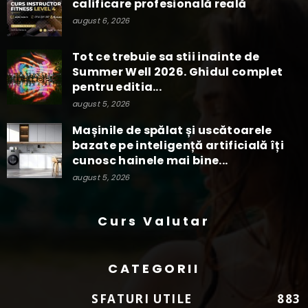
calificare profesională reală
august 6, 2026
Tot ce trebuie sa stii inainte de
Summer Well 2026. Ghidul complet
pentru editia...
august 5, 2026
Mașinile de spălat și uscătoarele
bazate pe inteligență artificială îți
cunosc hainele mai bine...
august 5, 2026
Curs Valutar
CATEGORII
SFATURI UTILE
883