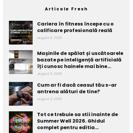
Articole Fresh
Cariera în fitness începe cu o
calificare profesională reală
august 6, 2026
Mașinile de spălat și uscătoarele
bazate pe inteligență artificială
îți cunosc hainele mai bine...
august 5, 2026
Cum ar fi dacă ceasul tău s-ar
antrena alături de tine?
august 3, 2026
Tot ce trebuie sa stii inainte de
Summer Well 2026. Ghidul
complet pentru editia...