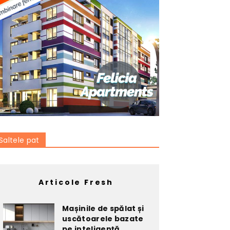
Saltele pat
Articole Fresh
Mașinile de spălat și
uscătoarele bazate
pe inteligență