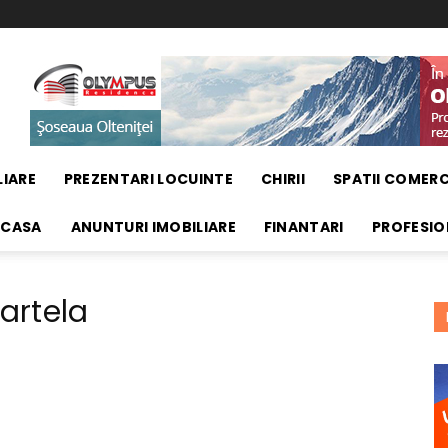
LIARE
PREZENTARI LOCUINTE
CHIRII
SPATII COMERC
 CASA
ANUNTURI IMOBILIARE
FINANTARI
PROFESIO
cartela