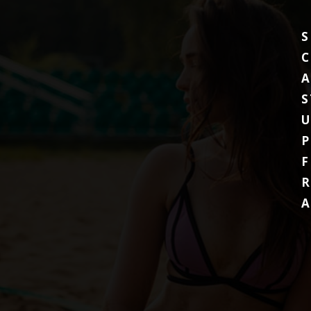
S
C
A
S
P
F
R
A