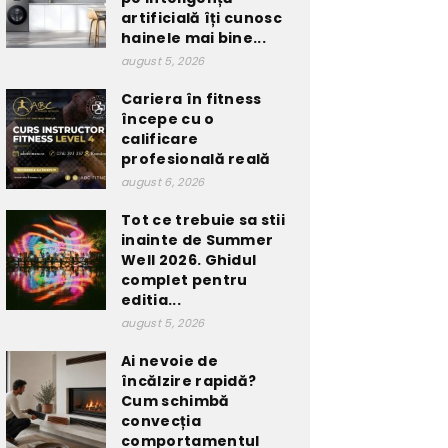
artificială îți cunosc
hainele mai bine...
august 5, 2026
Cariera în fitness
începe cu o
calificare
profesională reală
august 6, 2026
Tot ce trebuie sa stii
inainte de Summer
Well 2026. Ghidul
complet pentru
editia...
august 5, 2026
Ai nevoie de
încălzire rapidă?
Cum schimbă
convecția
comportamentul