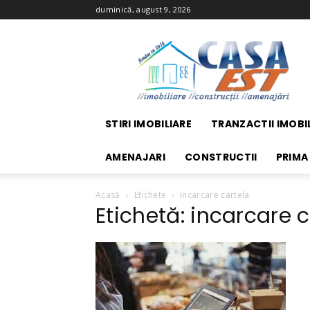
duminică, august 9, 2026
Casa
EST
STIRI IMOBILIARE
TRANZACTII IMOBI
AMENAJARI
CONSTRUCTII
PRIMA
Acasă
Etichete
Incarcare cartela
Etichetă: incarcare 