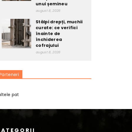
unui șemineu
august 8, 2026
Stâlpi drepți, muchii
curate: ce verifici
înainte de
închiderea
cofrajului
august 8, 2026
Parteneri
altele pat
CATEGORII