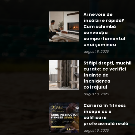
Ai nevoie de
încălzire rapidă?
Cum schimbă
convecția
comportamentul
unui șemineu
august 8, 2026
Stâlpi drepți, muchii
curate: ce verifici
înainte de
închiderea
cofrajului
august 8, 2026
Cariera în fitness
începe cu o
calificare
profesională reală
august 6, 2026