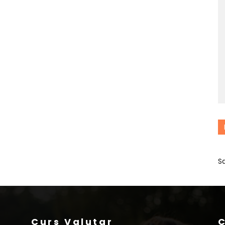
S
Curs Valutar