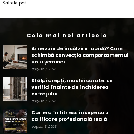
Saltele pat
Cele mai noi articole
Ai nevoie de încălzire rapidă? Cum
schimbă convecția comportamentul
unui șemineu
august 8, 2026
Stâlpi drepți, muchii curate: ce
verifici înainte de închiderea
cofrajului
august 8, 2026
Cariera în fitness începe cu o
calificare profesională reală
august 6, 2026