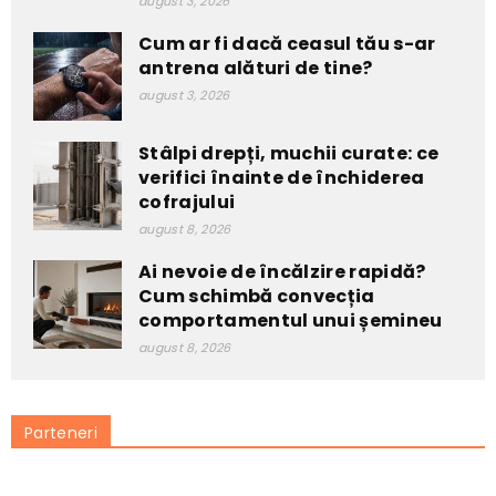
august 3, 2026
Cum ar fi dacă ceasul tău s-ar
antrena alături de tine?
august 3, 2026
Stâlpi drepți, muchii curate: ce
verifici înainte de închiderea
cofrajului
august 8, 2026
Ai nevoie de încălzire rapidă?
Cum schimbă convecția
comportamentul unui șemineu
august 8, 2026
Parteneri