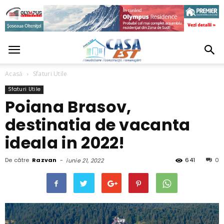
Acasă
Sfaturi Utile
Sfaturi Utile
Poiana Brasov,
destinatia de vacanta
ideala in 2022!
De către
Razvan
-
641
0
iunie 21, 2022