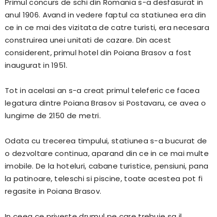
Primul concurs de schi din Romania s-a desfasurat in
anul 1906. Avand in vedere faptul ca statiunea era din
ce in ce mai des vizitata de catre turisti, era necesara
construirea unei unitati de cazare. Din acest
considerent, primul hotel din Poiana Brasov a fost
inaugurat in 1951.
Tot in acelasi an s-a creat primul teleferic ce facea
legatura dintre Poiana Brasov si Postavaru, ce avea o
lungime de 2150 de metri.
Odata cu trecerea timpului, statiunea s-a bucurat de
o dezvoltare continua, aparand din ce in ce mai multe
imobile. De la hoteluri, cabane turistice, pensiuni, pana
la patinoare, teleschi si piscine, toate acestea pot fi
regasite in Poiana Brasov.
In ceea ce priveste drumul pe care trebuie sa il